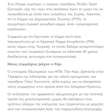
Ένα 24ωρο νωρίτερα, ο τούρκος πρόεδρος Ρετζέπ Ταγίπ
Ερντογάν, είχε πει «όχι» στις εκκλήσεις προς τη χώρα του να
προμηθεύσει με όπλα τους κούρδους της Συρίας, λέγοντας
ότι το Κόμμα της Δημοκρατικής Ένωσης (PYD), το
ισχυρότερο συριακό κουρδικό κόμμα, είναι «τρομοκρατική
οργάνωση».
Σύμφωνα με τον Ερντογάν το κόμμα αυτό είναι
πανομοιότυπο με το Εργατικό Κόμμα Κουρδιστάν (PKK,
εκτός νόμου στην Τουρκία), το οποίο διεξάγει ανταρτοπόλεμο
εναντίον των τουρκικών δυνάμεων τα τελευταία 30 χρόνια
διεκδικώντας αυτονομία στα νοτιοανατολικά.
Νέους συμμάχους ψάχνει ο Κέρι
Ο υπουργός Εξωτερικών των ΗΠΑ, Τζον Κέρι, βρίσκεται στην
Τζακάρτα της Ινδονησίας για την τελετή ορκωμοσίας του
προέδρου Γιόκο Ουιντόντο, αλλά κυρίως για να εξασφαλίσει
νέους συμμάχους στον αγώνα κατά του Ισλαμικού Κράτους.
Οι συζητήσεις του αμερικανού αξιωματούχου με την πολιτική
ηγεσία της μουσουλμανικής χώρας θα καλύψουν τους
τρόπους ελέγχου της ενίσχυσης των τζιχαντιστών με μαχητές
από την νοτιοανατολική Ασία, την παρεμπόδιση επιστροφής