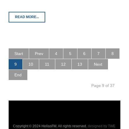
READ MORE...
Start
Prev
4
5
6
7
8
9
10
11
12
13
Next
End
Page 9 of 37
Copyright © 2024 HellasFM. All rights reserved.
designed by TWE