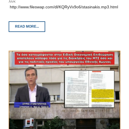
λινκ
http://www.fileswap.com/dl/KQRyVx9o6/stasinakis.mp3.html
READ MORE...