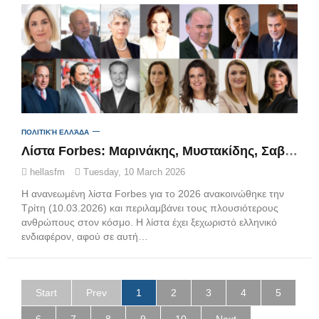
ΠΟΛΙΤΙΚΉ ΕΛΛΆΔΑ
Λίστα Forbes: Μαρινάκης, Μυστακίδης, Σαββίδης και Αλαφούζος οι πιο πλούσιοι ιδιοκτήτες ελληνικών ομάδων
hellasfm
Tuesday, 10 March 2026
Η ανανεωμένη λίστα Forbes για το 2026 ανακοινώθηκε την
Τρίτη (10.03.2026) και περιλαμβάνει τους πλουσιότερους
ανθρώπους στον κόσμο. Η λίστα έχει ξεχωριστό ελληνικό
ενδιαφέρον, αφού σε αυτή…
Start
Prev
1
2
3
4
5
6
7
8
9
10
Next