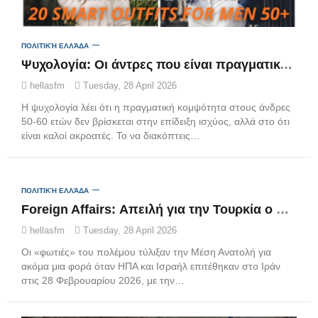
ΠΟΛΙΤΙΚΉ ΕΛΛΆΔΑ
Ψυχολογία: Οι άντρες που είναι πραγματικά κομψοί στα 50 και τα 60, δεν είναι αυτοί με το ακριβό ρολόι ή σακάκι
hellasfm
Tuesday, 28 April 2026
Η ψυχολογία λέει ότι η πραγματική κομψότητα στους άνδρες
50-60 ετών δεν βρίσκεται στην επίδειξη ισχύος, αλλά στο ότι
είναι καλοί ακροατές. Το να διακόπτεις…
ΠΟΛΙΤΙΚΉ ΕΛΛΆΔΑ
Foreign Affairs: Απειλή για την Τουρκία ο πόλεμος στο Ιράν – Τα διακυβεύματα για την επόμενη μέρα
hellasfm
Tuesday, 28 April 2026
Οι «φωτιές» του πολέμου τύλιξαν την Μέση Ανατολή για
ακόμα μια φορά όταν ΗΠΑ και Ισραήλ επιτέθηκαν στο Ιράν
στις 28 Φεβρουαρίου 2026, με την…