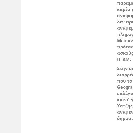
παραμέ
καμία 
αναφορ
δεν πρ
αναμεμ
πληροφ
Μέσων 
πρότασ
ασκούς
ΠΓΔΜ.
Στην σ
διαρρέ
που τα
Geogr
επλέγο
κοινή 
Χατζής
αναμέν
δημοσ