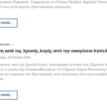
ατολικής Ουκρανίας. Σύμφωνα με τον Έλληνα Πρόξενο, Δημήτρη Παπα
πό τους επτά νεκρούς ήταν ελληνικής καταγωγής.
 MORE...
 ΕΛΛΆΔΑ
η κατά της Χρυσής Αυγής από την οικογένεια Καπε
day, 15 October 2014
αιοσύνη, κατά της Χρυσής Αυγής, προσέφυγαν οι γονείς του 22χρονου
η, ο οποίος είχε δολοφονηθεί μαζί με τον 23χρονο Γιώργο Φουντούλη
εία του κόμματος στο Νέο Ηράκλειο, από αγνώστους που τους πυροβ
λι.
 MORE...