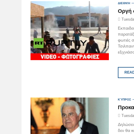
ΔΙΕΘΝΉ
Oργή 
Tuesda
Εκπαιδε
παρατάξ
φωτιές 
Τσιλπαν
εξιχνιά
READ
ΚΎΠΡΟΣ
Προκαλ
Tuesda
Δηλώσει
δεν θα κ