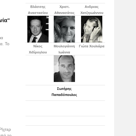
Βλάσσης
Χριστ.
Ανδρεας
Αναστασίου
Αθανασάτος
Χατζηιωάννου
νία"
ια
α. Το
Νίκος
Μουλογιάννη
Γιώτα Χουλιάρα
Χιδίρογλου
Ιωάννα
Σωτήρης
Παπαδόπουλος
Ρίχτερ
υπό το