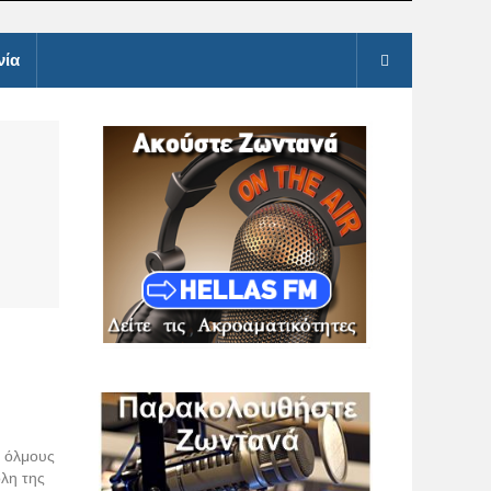
νία
ε όλμους
ολη της