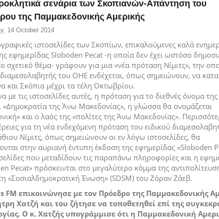
ροκλητικά σενάρια των Σκοπιανών-Απάντηση του
ρου της Παμμακεδονικής Αμερικής
y, 14 October 2014
ογραφικές ιστοσελίδες των Σκοπίων, επικαλούμενες καλά ενημε
ης εφημερίδας Sloboden Pecat -η οποία δεν έχει ωστόσο δημοσι
ο σχετικό θέμα- γράφουν για μια «νέα πρόταση Νίμιτς», την οπο
 διαμεσολαβητής του ΟΗΕ ενδέχεται, όπως σημειώνουν, να κατα
α και Σκόπια μέχρι τα τέλη Οκτωβρίου.
 με τις ιστοσελίδες αυτές, η πρόταση για το διεθνές όνομα τη
ι «Δημοκρατία της Άνω Μακεδονίας», η γλώσσα θα ονομάζεται
νική» και ο λαός της «πολίτες της Άνω Μακεδονίας».
Περισσότε
ρειες για τη νέα ενδεχόμενη πρόταση του ειδικού διαμεσολαβη
ιου Νίμιτς, όπως σημειώνουν οι εν λόγω ιστοσελίδες, θα
ονται στην αυριανή έντυπη έκδοση της εφημερίδας «
Sloboden P
οσελίδες που μεταδίδουν τις παραπάνω πληροφορίες και η εφημ
en Pecat
» πρόσκεινται στο μεγαλύτερο κόμμα της αντιπολίτευσ
τη «Σοσιαλδημοκρατική Ένωση» (SDSM) του Ζόραν Ζάεβ.
as FM επικοινώνησε με τον Πρόεδρο της Παμμακεδονικής Α
ήτρη Χατζή και του ζήτησε να τοποθετηθεί επί της συγκεκρ
γίας. Ο κ. Χατζής υπογράμμισε ότι η Παμμακεδονική Αμερ