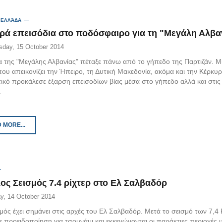
 ΕΛΛΆΔΑ
ρά επεισόδια στο ποδόσφαιρο για τη "Μεγάλη Αλβα
day, 15 October 2014
α της "Μεγάλης Αλβανίας" πέταξε πάνω από το γήπεδο της Παρτιζάν. Μ
ου απεικονίζει την Ήπειρο, τη Δυτική Μακεδονία, ακόμα και την Κέρκυρ
τικό προκάλεσε έξαρση επεισοδίων βίας μέσα στο γήπεδο αλλά και στις
.
 MORE...
ος Σεισμός 7.4 ρίχτερ στο Ελ Σαλβαδόρ
y, 14 October 2014
ός έχει σημάνει στις αρχές του Ελ Σαλβαδόρ. Μετά το σεισμό των 7,4 
 προειδοποίηση για τσουνάμι και εκκενώνονται οι παράκτιες περιοχές 