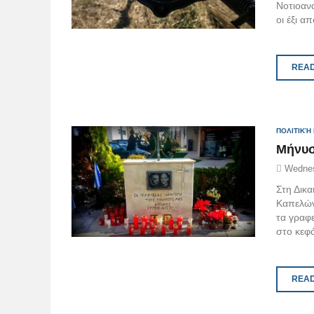
Νοτιοαν
οι έξι α
READ
ΠΟΛΙΤΙΚΉ
Μήνυσ
Wednes
Στη Δικ
Καπελών
τα γραφ
στο κεφά
READ