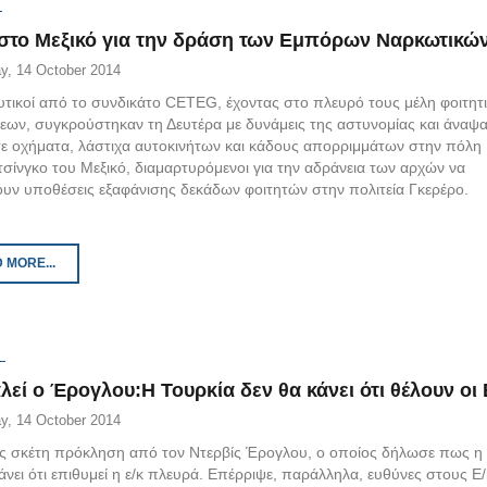
στο Μεξικό για την δράση των Εμπόρων Ναρκωτικώ
y, 14 October 2014
υτικοί από το συνδικάτο CETEG, έχοντας στο πλευρό τους μέλη φοιτητ
εων, συγκρούστηκαν τη Δευτέρα με δυνάμεις της αστυνομίας και άναψ
σε οχήματα, λάστιχα αυτοκινήτων και κάδους απορριμμάτων στην πόλη
τσίνγκο του Μεξικό, διαμαρτυρόμενοι για την αδράνεια των αρχών να
σουν υποθέσεις εξαφάνισης δεκάδων φοιτητών στην πολιτεία Γκερέρο.
 MORE...
εί ο Έρογλου:Η Τουρκία δεν θα κάνει ότι θέλουν οι 
y, 14 October 2014
ς σκέτη πρόκληση από τον Ντερβίς Έρογλου, ο οποίος δήλωσε πως η
άνει ότι επιθυμεί η ε/κ πλευρά. Επέρριψε, παράλληλα, ευθύνες στους Ε/