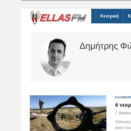
Κεντρική
Κ
Δημήτρης Φι
ΕΛΛΗΝΙΣΜ
6 νεκ
Wednes
Έλληνες
κατά το