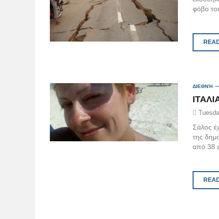
φόβο το
READ
ΔΙΕΘΝΉ
ΙΤΑΛΙ
Tuesda
Σάλος έ
της δημ
από 38 
READ