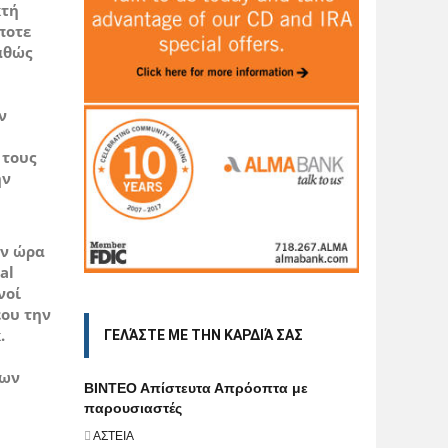
κτή
ποτε
αθώς
ν
 τους
ην
ην ώρα
al
νοί
έου την
.
ΓΕΛΆΣΤΕ ΜΕ ΤΗΝ ΚΑΡΔΙΆ ΣΑΣ
των
BINTEO Aπίστευτα Απρόοπτα με
παρουσιαστές
ΑΣΤΕΙΑ