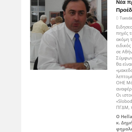
Νέα π
Προέδ
Tuesda
Ειδησε
πηγές τ
ακόμη τ
ειδικός
σε Αθήν
Σύμφωνα
θα είνα
«μακεδο
λεπτομέ
ΟΗΕ Μάθ
αναφέρ
Οι ιστ
«
Slobod
ΠΓΔΜ, 
Ο Hell
κ. Δημ
φημολο