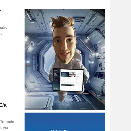
ν
ικών
αν
Ε/κ
 Τουρκία
κ για