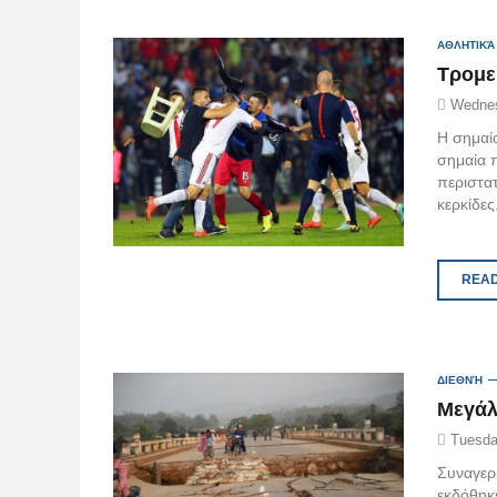
ΑΘΛΗΤΙΚΆ
Τρομε
Wednes
Η σημαί
σημαία π
περιστα
κερκίδες
READ
ΔΙΕΘΝΉ
Μεγάλ
Tuesda
Συναγερμ
εκδόθηκε