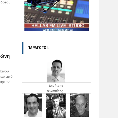
νδρέου,
ΠΑΡΑΓΩΓΟΊ:
λώνη
 Μάνου
 έξω από
όλησαν
Δημήτρης
Φιλιππίδης