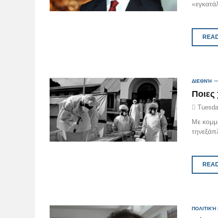
«εγκατά
READ
ΔΙΕΘΝΉ
Ποιες
Tuesda
Με κομμ
τηνεξάπ
READ
ΠΟΛΙΤΙΚΉ