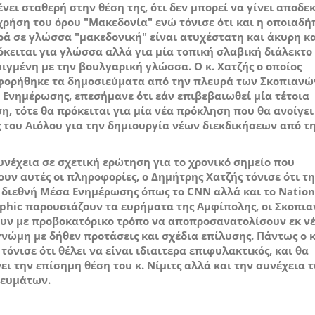
νει σταθερή στην θέση της, ότι δεν μπορεί να γίνει αποδε
χρήση του όρου "Μακεδονία" ενώ τόνισε ότι και η οποιαδή
ά σε γλώσσα "μακεδονική" είναι ατυχέστατη και άκυρη κ
όκειται για γλώσσα αλλά για μία τοπική σλαβική διάλεκτο
ιγμένη με την βουλγαρική γλώσσα. Ο κ. Χατζής ο οποίος
ορήθηκε τα δημοσιεύματα από την πλευρά των Σκοπιανώ
Ενημέρωσης, επεσήμανε ότι εάν επιβεβαιωθεί μία τέτοια
η, τότε θα πρόκειται για μία νέα πρόκληση που θα ανοίγει
 του Αιόλου για την δημιουργία νέων διεκδικήσεων από τ
υνέχεια σε σχετική ερώτηση για το χρονικό σημείο που
ουν αυτές οι πληροφορίες, ο Δημήτρης Χατζής τόνισε ότι τ
 διεθνή Μέσα Ενημέρωσης
όπως το CNN αλλά και το Nation
aphic
παρουσιάζουν τα ευρήματα της Αμφίπολης, οι Σκοπια
υν με προβοκατόρικο τρόπο να αποπροσανατολίσουν εκ ν
γνώμη με δήθεν προτάσεις και σχέδια επίλυσης. Πάντως ο κ
 τόνισε ότι θέλει να είναι ιδιαιτερα επιφυλακτικός, και θα
ει την επίσημη θέση του κ. Νίμιτς αλλά και την συνέχεια 
ιευμάτων.