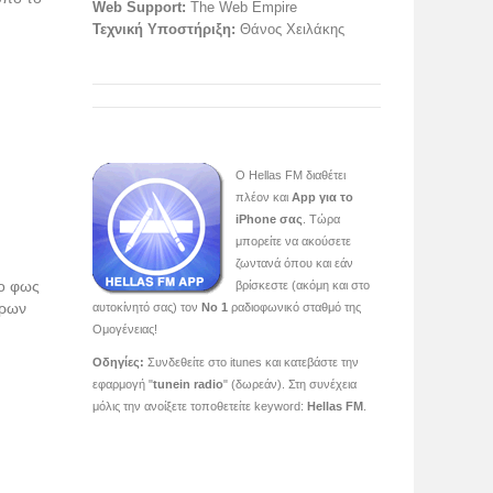
Web Support:
The Web Empire
Τεχνική Υποστήριξη:
Θάνος Χειλάκης
O Hellas FM διαθέτει
πλέον και
App για το
iPhone σας
. Τώρα
μπορείτε να ακούσετε
ζωντανά όπου και εάν
το φως
βρίσκεστε (ακόμη και στο
ερων
αυτοκίνητό σας) τον
Νο 1
ραδιοφωνικό σταθμό της
Ομογένειας!
Οδηγίες:
Συνδεθείτε στο itunes και κατεβάστε την
εφαρμογή "
tunein radio
" (δωρεάν). Στη συνέχεια
μόλις την ανοίξετε τοποθετείτε keyword:
Hellas FM
.