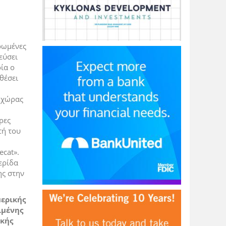
ρωμένες
εύσει
ία ο
θέσει
ς χώρας
ρες
τή του
ecat
».
ερίδα
ης στην
μερικής
ιμένης
ικής