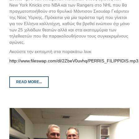
New York Knicks στο NBA και των Rangers στο ΝΗL που θα
πραγματοποιήθούν στο θρυλικό Μάντισον Σκουέαρ Γκάρντεν
της Νέας Υόρκης. Πρόκειται για μία τεράστια τιμή που γίνεται
για τον Ελληνα καλλιτέχνη, καθώς θα βρεθεί ενώπιον όχι μόνο
των 25 χιλιάδων θεατών αλλά και στα εκατομμύρια των
τηλεθεατών που θα παρακολουθήσουν τους συγκεκριμένους
αγώνες.
Aκούστε την εκπομπή στα παρακάτω λινκ
http://www.fileswap.com/dl/2ZbeV0uvhq/PERRIS_FILIPPIDIS.mp3
READ MORE...