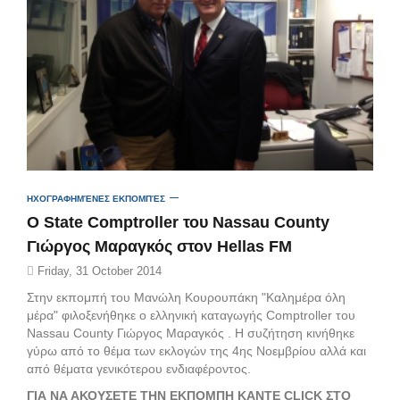
ΗΧΟΓΡΑΦΗΜΈΝΕΣ ΕΚΠΟΜΠΈΣ
Ο State Comptroller του Nassau County
Γιώργος Μαραγκός στον Hellas FM
Friday, 31 October 2014
Στην εκπομπή του Μανώλη Κουρουπάκη "Καλημέρα όλη
μέρα" φιλοξενήθηκε ο ελληνική καταγωγής Comptroller του
Nassau County Γιώργος Μαραγκός . Η συζήτηση κινήθηκε
γύρω από το θέμα των εκλογών της 4ης Νοεμβρίου αλλά και
από θέματα γενικότερου ενδιαφέροντος.
ΓΙΑ ΝΑ ΑΚΟΥΣΕΤΕ ΤΗΝ ΕΚΠΟΜΠΗ ΚΑΝΤΕ CLICK ΣΤΟ