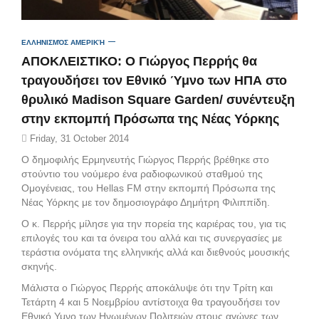
ΕΛΛΗΝΙΣΜΌΣ ΑΜΕΡΙΚΉ
ΑΠΟΚΛΕΙΣΤΙΚΟ: O Γιώργος Περρής θα
τραγουδήσει τον Εθνικό Ύμνο των ΗΠΑ στο
θρυλικό Madison Square Garden/ συνέντευξη
στην εκπομπή Πρόσωπα της Νέας Υόρκης
Friday, 31 October 2014
Ο δημοφιλής Ερμηνευτής Γιώργος Περρής βρέθηκε στο
στούντιο του νούμερο ένα ραδιοφωνικού σταθμού της
Ομογένειας, του Hellas FM στην εκπομπή Πρόσωπα της
Νέας Υόρκης με τον δημοσιογράφο Δημήτρη Φιλιππίδη.
Ο κ. Περρής μίλησε για την πορεία της καριέρας του, για τις
επιλογές του και τα όνειρα του αλλά και τις συνεργασίες με
τεράστια ονόματα της ελληνικής αλλά και διεθνούς μουσικής
σκηνής.
Μάλιστα ο Γιώργος Περρής αποκάλυψε ότι την Τρίτη και
Τετάρτη 4 και 5 Νοεμβρίου αντίστοιχα θα τραγουδήσει τον
Εθνικό Υμνο των Ηνωμένων Πολιτειών στους αγώνες των