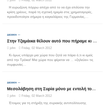
john
Friday, 02 March 2012
Η ευρωζώνη πόρρω απέχει από το να έχει επιλύσει την
κρίση χρέους, παρά τη σχετική ηρεμία στις χρηματαγορές,
προειδοποίησε σήμερα η καγκελάριος της Γερμανίας,…
ΔΙΕΘΝΉ
Στην Τζαμάικα θέλουν αυτό που πήραμε κι εμείς από την Τρόικα
john
Friday, 02 March 2012
Κι όμως υπάρχει μια χώρα που ζητά να πάρει ό,τι κι εμείς
από την Τρόικα! Μια χώρα που φέρεται να … «ζηλεύει» τις
συμφωνίες…
ΔΙΕΘΝΉ
Μεσολάβηση στη Συρία μόνο με εντολή του ΟΗΕ, δηλώνει ο Νικολά Σαρκοζί
john
Friday, 02 March 2012
Έτοιμος για τη στήριξη της συριακής αντιπολίτευσης