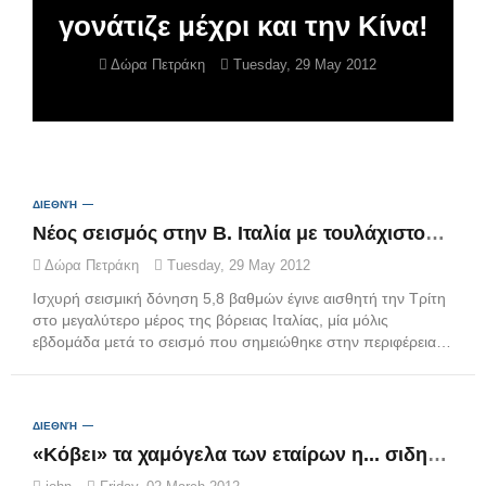
γονάτιζε μέχρι και την Κίνα!
Δώρα Πετράκη
Tuesday, 29 May 2012
ΔΙΕΘΝΉ
Νέος σεισμός στην Β. Ιταλία με τουλάχιστον 10 νεκρούς
Δώρα Πετράκη
Tuesday, 29 May 2012
Ισχυρή σεισμική δόνηση 5,8 βαθμών έγινε αισθητή την Τρίτη
στο μεγαλύτερο μέρος της βόρειας Ιταλίας, μία μόλις
εβδομάδα μετά το σεισμό που σημειώθηκε στην περιφέρεια…
ΔΙΕΘΝΉ
«Κόβει» τα χαμόγελα των εταίρων η... σιδηρά καγκελάριος