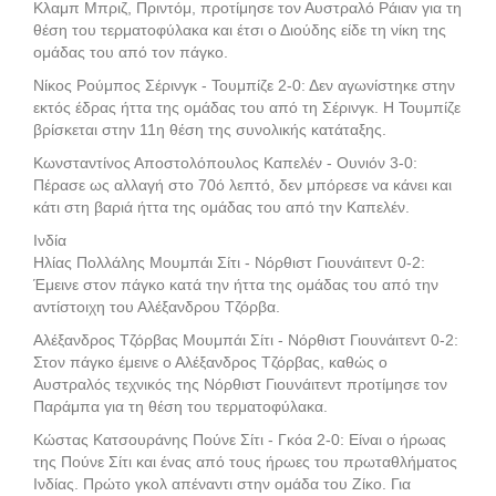
Κλαμπ Μπριζ, Πριντόμ, προτίμησε τον Αυστραλό Ράιαν για τη
θέση του τερματοφύλακα και έτσι ο Διούδης είδε τη νίκη της
ομάδας του από τον πάγκο.
Νίκος Ρούμπος Σέρινγκ - Τουμπίζε 2-0: Δεν αγωνίστηκε στην
εκτός έδρας ήττα της ομάδας του από τη Σέρινγκ. Η Τουμπίζε
βρίσκεται στην 11η θέση της συνολικής κατάταξης.
Κωνσταντίνος Αποστολόπουλος Καπελέν - Ουνιόν 3-0:
Πέρασε ως αλλαγή στο 70ό λεπτό, δεν μπόρεσε να κάνει και
κάτι στη βαριά ήττα της ομάδας του από την Καπελέν.
Ινδία
Ηλίας Πολλάλης Μουμπάι Σίτι - Νόρθιστ Γιουνάιτεντ 0-2:
Έμεινε στον πάγκο κατά την ήττα της ομάδας του από την
αντίστοιχη του Αλέξανδρου Τζόρβα.
Αλέξανδρος Τζόρβας Μουμπάι Σίτι - Νόρθιστ Γιουνάιτεντ 0-2:
Στον πάγκο έμεινε ο Αλέξανδρος Τζόρβας, καθώς ο
Αυστραλός τεχνικός της Νόρθιστ Γιουνάιτεντ προτίμησε τον
Παράμπα για τη θέση του τερματοφύλακα.
Κώστας Κατσουράνης Πούνε Σίτι - Γκόα 2-0: Είναι ο ήρωας
της Πούνε Σίτι και ένας από τους ήρωες του πρωταθλήματος
Ινδίας. Πρώτο γκολ απέναντι στην ομάδα του Ζίκο. Για