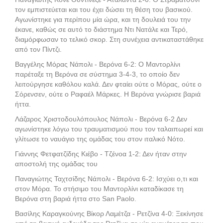
τον εμπιστεύεται και του έχει δώσει τη θέση του βασικού.
Αγωνίστηκε για περίπου μία ώρα, και τη δουλειά του την
έκανε, καθώς σε αυτό το διάστημα Ντι Νατάλε και Τερό,
διαμόρφωσαν το τελικό σκορ. Στη συνέχεια αντικαταστάθηκε
από τον Πίντζι.
Βαγγέλης Μόρας Νάπολι - Βερόνα 6-2: O Μαντορλίνι
παρέταξε τη Βερόνα σε σύστημα 3-4-3, το οποίο δεν
λειτούργησε καθόλου καλά. Δεν φταίει ούτε ο Μόρας, ούτε ο
Σόρενσεν, ούτε ο Ραφαέλ Μάρκες. Η Βερόνα γνώρισε βαριά
ήττα.
Λάζαρος Χριστοδουλόπουλος Νάπολι - Βερόνα 6-2 Δεν
αγωνίστηκε λόγω του τραυματισμού που τον ταλαιπωρεί και
γλίτωσε το ναυάγιο της ομάδας του στον ιταλικό Νότο.
Γιάννης Φετφατζίδης Κιέβο - Τζένοα 1-2: Δεν ήταν στην
αποστολή της ομάδας του
Παναγιώτης Ταχτσίδης Νάπολι - Βερόνα 6-2: Ισχύει ο,τι και
στον Μόρα. Το στήσιμο του Μαντορλίνι καταδίκασε τη
Βερόνα στη βαριά ήττα στο San Paolo.
Βασίλης Καραγκούνης Βίκορ Λαμέτζα - Ρετζίνα 4-0: Ξεκίνησε