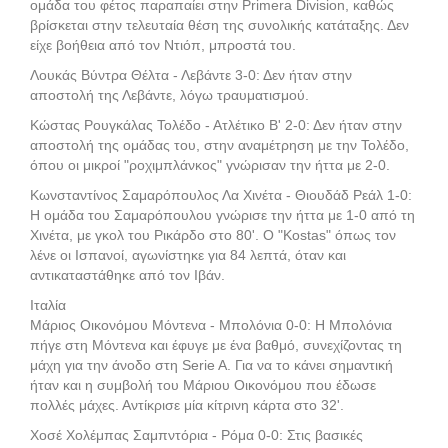
ομάδα του φέτος παραπαίει στην Primera Division, καθώς
βρίσκεται στην τελευταία θέση της συνολικής κατάταξης. Δεν
είχε βοήθεια από τον Ντιόπ, μπροστά του.
Λουκάς Βύντρα Θέλτα - Λεβάντε 3-0: Δεν ήταν στην
αποστολή της Λεβάντε, λόγω τραυματισμού.
Κώστας Ρουγκάλας Τολέδο - Ατλέτικο Β' 2-0: Δεν ήταν στην
αποστολή της ομάδας του, στην αναμέτρηση με την Τολέδο,
όπου οι μικροί "ροχιμπλάνκος" γνώρισαν την ήττα με 2-0.
Κωνσταντίνος Σαμαρόπουλος Λα Χινέτα - Θιουδάδ Ρεάλ 1-0:
Η ομάδα του Σαμαρόπουλου γνώρισε την ήττα με 1-0 από τη
Χινέτα, με γκολ του Ρικάρδο στο 80'. Ο "Kostas" όπως τον
λένε οι Ισπανοί, αγωνίστηκε για 84 λεπτά, όταν και
αντικαταστάθηκε από τον Ιβάν.
Ιταλία
Μάριος Οικονόμου Μόντενα - Μπολόνια 0-0: H Μπολόνια
πήγε στη Μόντενα και έφυγε με ένα βαθμό, συνεχίζοντας τη
μάχη για την άνοδο στη Serie A. Για να το κάνει σημαντική
ήταν και η συμβολή του Μάριου Οικονόμου που έδωσε
πολλές μάχες. Αντίκρισε μία κίτρινη κάρτα στο 32'.
Χοσέ Χολέμπας Σαμπντόρια - Ρόμα 0-0: Στις βασικές