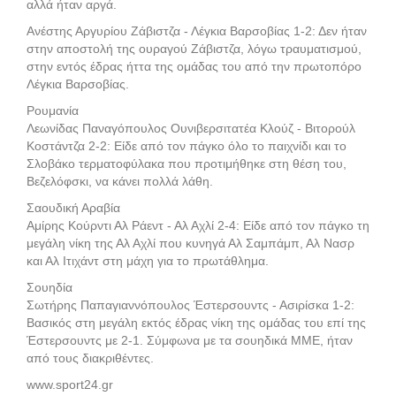
αλλά ήταν αργά.
Ανέστης Αργυρίου Ζάβιστζα - Λέγκια Βαρσοβίας 1-2: Δεν ήταν
στην αποστολή της ουραγού Ζάβιστζα, λόγω τραυματισμού,
στην εντός έδρας ήττα της ομάδας του από την πρωτοπόρο
Λέγκια Βαρσοβίας.
Ρουμανία
Λεωνίδας Παναγόπουλος Ουνιβερσιτατέα Κλούζ - Βιτορούλ
Κοστάντζα 2-2: Είδε από τον πάγκο όλο το παιχνίδι και το
Σλοβάκο τερματοφύλακα που προτιμήθηκε στη θέση του,
Βεζελόφσκι, να κάνει πολλά λάθη.
Σαουδική Αραβία
Αμίρης Κούρντι Αλ Ράεντ - Αλ Αχλί 2-4: Είδε από τον πάγκο τη
μεγάλη νίκη της Αλ Αχλί που κυνηγά Αλ Σαμπάμπ, Αλ Νασρ
και Αλ Ιτιχάντ στη μάχη για το πρωτάθλημα.
Σουηδία
Σωτήρης Παπαγιαννόπουλος Έστερσουντς - Ασιρίσκα 1-2:
Βασικός στη μεγάλη εκτός έδρας νίκη της ομάδας του επί της
Έστερσουντς με 2-1. Σύμφωνα με τα σουηδικά ΜΜΕ, ήταν
από τους διακριθέντες.
www.sport24.gr