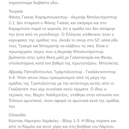
περισσότερα διαβάστε εδώ...
Τουρκία
Φάνης Γκέκας Καράμπιουκσπορ - Ακχισάρ Μπελεντίγεσπορ
2-1: Δεν σταματά ο Φάνης Γκέκας και σκόραρε και στο
Καραμπούκ παρά το γεγονός ότι η ομάδα του δεν απέφυγε
την ήττα από τη γηπεδούχο. Ο Έλληνας επιθετικός ήταν ο
κορυφαίος της ομάδας του, άνοιξε το σκορ στο 52' αλλά είδε
τους Τραορέ και Μπαχαντίρ να κλέβουν τη νίκη. Είναι ο
πρωταρχικός λόγος που η Ακχισάρ Μπελεντίγεσπορ
βρίσκεται στην τρίτη θέση μαζί με Γαλατάσαράι και Φενέρ,
υπολειπόμενη κατά ένα βαθμό της πρωτοπόρου, Μπεσίκτας.
Aβραάμ Παπαδόπουλος Τράμπζονσπορ - Γκαζιάντεπσπορ
4-4: Ήταν απών λόγω τραυματισμού από τη μάχη της
ομάδας της Τραπεζούντας με την αντίστοιχη αυτής από το
Γκαζιαντέπ που είχε συνολικά οκτώ τέρματα. Ο ίδιος ο
τεχνικός του, Βαχίντ Χαλίλχοτζιτς, στάθηκε στην απουσία του
Έλληνα αμυντικού, όσον αφορά τα αμυντικά κενά της ομάδας
του.
Ολλανδία
Κώστας Λάμπρου Χεράκλες - Βίλεμ 1-3: Η Βίλεμ πέρασε και
από το Άλμελο και αυτό χάρη και στη βοήθεια του Λάμπου.