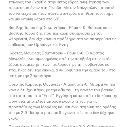
επιλογές του Γκαρθία στην εκτός έδρας αναμέτρηση των
πρωτευουσιάνων στη Γένοβα. Με τον Ναϊνγκολάν μπροστά
του να ξεχνιέται, ήταν πάντα σταθερός στη θέση του, πήρε
και μία κίτρινη κάρτα στο 69'.
Βασίλης Τοροσίδης Σαμπντόρια - Ρόμα 0-0: Βασικός και ο
Βασίλης Τοροσίδης που είχε καλή συνεργασία με τον
Φλορέντσι, δεν είχε κανένα πρόβλημα στο να αποκρούσει τις
επιθέσεις των Ομπιάνγκ και Έντερ.
Κώστας Μανωλάς Σαμπντόρια - Ρόμα 0-0: Ο Κώστας
Μανωλάς είναι τιμωρημένος από την αποβολή στην εκτός
έδρας αναμέτρηση των "τζαλορόσι" με τη Γιουβέντους και
επομένως δεν είχε δικαίωμα να βοηθήσει την ομάδα του στο
ματς με την Σαμπντόρια.
Ορέστης Καρνέζης Ουντινέζε - Αταλάντα 2-0: Μπορεί να πει
κανείς ότι έχει πάρει, με την αξία του, τη φανέλα του βασικού
στο σπίτι του, στο "Friuli". Εγγύηση κάτω από τα δοκάρια της
Ουντινέζε αποτέλεσε απροσπέλαστο τείχος για τις
προσπάθειες των Μοράλες και Μπιάνκι στη νίκη της ομάδας
του με 2-0. Τέταρτο ματς σε 8 αγωνιστικές που δεν δέχτηκε
γκολ.
Παναγιώτης Κονέ Ουντινέζε - Αταλάντα 2-0: Ο Στραματσόνι