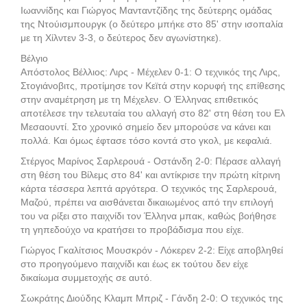
Ιωαννίδης και Γιώργος Μανταντζίδης της δεύτερης ομάδας
της Ντούισμπουργκ (ο δεύτερο μπήκε στο 85' στην ισοπαλία
με τη Χίλντεν 3-3, ο δεύτερος δεν αγωνίστηκε).
Βέλγιο
Απόστολος Βέλλιος: Λιρς - Μέχελεν 0-1: Ο τεχνικός της Λιρς,
Στογιάνοβιτς, προτίμησε τον Κεϊτά στην κορυφή της επίθεσης
στην αναμέτρηση με τη Μέχελεν. Ο Έλληνας επιθετικός
αποτέλεσε την τελευταία του αλλαγή στο 82' στη θέση του Ελ
Μεσαουντί. Στο χρονικό σημείο δεν μπορούσε να κάνει και
πολλά. Και όμως έφτασε τόσο κοντά στο γκολ, με κεφαλιά.
Στέργος Μαρίνος Σαρλερουά - Οστάνδη 2-0: Πέρασε αλλαγή
στη θέση του Βίλεμς στο 84' και αντίκρισε την πρώτη κίτρινη
κάρτα τέσσερα λεπτά αργότερα. Ο τεχνικός της Σαρλερουά,
Μαζού, πρέπει να αισθάνεται δικαιωμένος από την επιλογή
του να ρίξει στο παιχνίδι τον Έλληνα μπακ, καθώς βοήθησε
τη γηπεδούχο να κρατήσει το προβάδισμα που είχε.
Γιώργος Γκαλίτσιος Μουσκρόν - Λόκερεν 2-2: Είχε αποβληθεί
στο προηγούμενο παιχνίδι και έως εκ τούτου δεν είχε
δικαίωμα συμμετοχής σε αυτό.
Σωκράτης Διούδης Κλαμπ Μπριζ - Γάνδη 2-0: Ο τεχνικός της