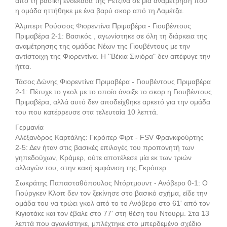
από τη βασική ενδεκάδα της Ρετζίνα σε μία αναμέτρηση που
η ομάδα ηττήθηκε με ένα βαρύ σκορ από τη Λαμέτζα.
Άλμπερτ Ρούσσος Φιορεντίνα Πριμαβέρα - Γιουβέντους
Πριμαβέρα 2-1: Βασικός , αγωνίστηκε σε όλη τη διάρκεια της
αναμέτρησης της ομάδας Νέων της Γιουβέντους με την
αντίστοιχη της Φιορεντίνα. Η ''Βέκια Σινιόρα" δεν απέφυγε την
ήττα.
Τάσος Δώνης Φιορεντίνα Πριμαβέρα - Γιουβέντους Πριμαβέρα
2-1: Πέτυχε το γκολ με το οποίο άνοιξε το σκορ η Γιουβέντους
Πριμαβέρα, αλλά αυτό δεν αποδείχθηκε αρκετό για την ομάδα
του που κατέρρευσε στα τελευταία 10 λεπτά.
Γερμανία
Αλέξανδρος Καρτάλης: Γκρόιτερ Φιρτ - FSV Φρανκφούρτης
2-5: Δεν ήταν στις βασικές επιλογές του προπονητή των
γηπεδούχων, Κράμερ, ούτε αποτέλεσε μία εκ των τριών
αλλαγών του, στην κακή εμφάνιση της Γκρόιτερ.
Σωκράτης Παπασταθόπουλος Ντόρτμουντ - Ανόβερο 0-1: O
Γιούργκεν Κλοπ δεν τον ξεκίνησε στο βασικό σχήμα, είδε την
ομάδα του να τρώει γκολ από το το Ανόβερο στο 61' από τον
Κιγιοτάκε και τον έβαλε στο 77' στη θέση του Ντουρμ. Στα 13
λεπτά που αγωνίστηκε, μπλέχτηκε στο μπερδεμένο σχέδιο