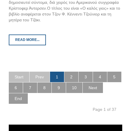
δημοσιευτεί σύντομα, διά χειρός του Αμερικανού συγγραφέα
Κρίστοφερ Άντερσεν.Ο τίτλος του είναι «Ο καλός γιος» και το
βιβλίο αναφέρεται στον Τζον Φ. Κέννεντι Τζούνιορ και τη
μητέρα του Τζάκι.
READ MORE...
Start
Prev
1
2
3
4
5
6
7
8
9
10
Next
End
Page 1 of 37