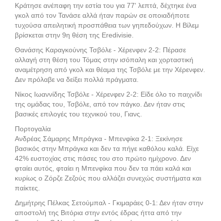
Κράτησε ανέπαφη την εστία του για 77' λεπτά, δέχτηκε ένα
γκολ από τον Τανάσε αλλά ήταν παρών σε οποιαδήποτε
τυχούσα απειλητική προσπάθεια των γηπεδούχων. Η Βίλεμ
βρίσκεται στην 9η θέση της Eredivisie.
Θανάσης Καραγκούνης Τσβόλε - Χέρενφεν 2-2: Πέρασε
αλλαγή στη θέση του Τόμας στην ισόπαλη και χορταστική
αναμέτρηση από γκολ και θέαμα της Τσβόλε με την Χέρενφεν.
Δεν πρόλαβε να δείξει πολλά πράγματα.
Νίκος Ιωαννίδης Τσβόλε - Χέρενφεν 2-2: Είδε όλο το παιχνίδι
της ομάδας του, Τσβόλε, από τον πάγκο. Δεν ήταν στις
βασικές επιλογές του τεχνικού του, Γιανς.
Πορτογαλία
Ανδρέας Σάμαρης Μπράγκα - Μπενφίκα 2-1: Ξεκίνησε
βασικός στην Μπράγκα και δεν τα πήγε καθόλου καλά. Είχε
42% ευστοχίας στις πάσες του στο πρώτο ημίχρονο. Δεν
φταίει αυτός, φταίει η Μπενφίκα που δεν τα πάει καλά και
κυρίως ο Ζόρζε Ζεζούς που αλλάζει συνεχώς συστήματα και
παίκτες.
Δημήτρης Πέλκας Σετούμπαλ - Γκιμαράες 0-1: Δεν ήταν στην
αποστολή της Βιτόρια στην εντός έδρας ήττα από την