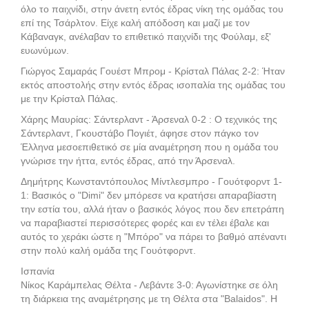
όλο το παιχνίδι, στην άνετη εντός έδρας νίκη της ομάδας του
επί της Τσάρλτον. Είχε καλή απόδοση και μαζί με τον
Κάβαναγκ, ανέλαβαν το επιθετικό παιχνίδι της Φούλαμ, εξ'
ευωνύμων.
Γιώργος Σαμαράς Γουέστ Μπρομ - Κρίσταλ Πάλας 2-2: Ήταν
εκτός αποστολής στην εντός έδρας ισοπαλία της ομάδας του
με την Κρίσταλ Πάλας.
Χάρης Μαυρίας: Σάντερλαντ - Άρσεναλ 0-2 : Ο τεχνικός της
Σάντερλαντ, Γκουστάβο Πογιέτ, άφησε στον πάγκο τον
Έλληνα μεσοεπιθετικό σε μία αναμέτρηση που η ομάδα του
γνώρισε την ήττα, εντός έδρας, από την Άρσεναλ.
Δημήτρης Κωνσταντόπουλος Μίντλεσμπρο - Γουότφορντ 1-
1: Βασικός ο "Dimi" δεν μπόρεσε να κρατήσει απαραβίαστη
την εστία του, αλλά ήταν ο βασικός λόγος που δεν επετράπη
να παραβιαστεί περισσότερες φορές και εν τέλει έβαλε και
αυτός το χεράκι ώστε η "Μπόρο" να πάρει το βαθμό απέναντι
στην πολύ καλή ομάδα της Γουότφορντ.
Ισπανία
Νίκος Καράμπελας Θέλτα - Λεβάντε 3-0: Αγωνίστηκε σε όλη
τη διάρκεια της αναμέτρησης με τη Θέλτα στα "Balaidos". Η