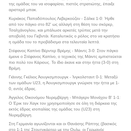
της ομάδας του να ισοφαρίσει, πιστός στρατιώτης, έπαιξε
αριστερό μπακ.
Κυριάκος Παπαδόπουλος Λεβερκούζεν - Σάλκε 1-0: Ήρθε
από τον πάγκο στο 82' ως αλλαγή στη θέση του σκόρερ,
Τσαλχάνογλου, και μπάλωσε αρκετές τρύπες μετά την
αποβολή του Γιεβντάι. Καταλυτικός ο ρόλος στο να κρατήσει
η ομάδα του το προβάδισμα στα τελευταία λεπτά.
Στέφανος Καπίνο Βέρντερ Βρέμης - Μάιντς 3-0: Στον πάγκο
έμεινε ο Στέφανος Καπίνο, ο τεχνικός της Μάιντς εμπιστεύεται
πιο πολύ τον Κάριους. Το ίδιο έκανε και στην ήττα (3-0) στη
Βρέμη.
Γιάννης Γκέλιος Άουγκσμπουργκ - Ίνγκολσταντ 0-1: Μεταξύ
των ομάδων U23, η Άουγκσμπουργκ γνώρισε την ήττα με 1-
0, εντός έδρας.
Άγγελος Οικονόμου Νυρεμβέργη - Μπάγερν Μονάχου Β' 1-1:
Ο Έρικ τεν Χαγκ τον χρησιμοποίησε σε όλη τη διάρκεια της
εκτός έδρας ισοπαλίας της ομάδας του (U23) στη
Νυρεμβέργη.
Στη Γερμανία αγωνίζονται και οι Θανάσης Ράπτης (βασικός
στο 1-1 της Στουτγκάρτερ με την Ουλμ, οι Γερμανός