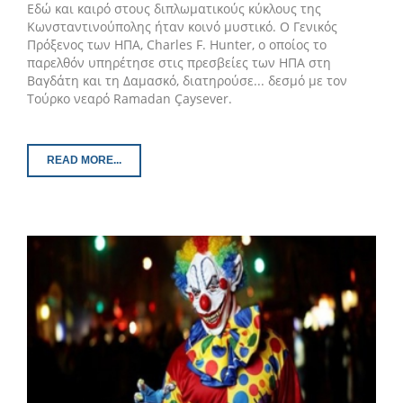
Εδώ και καιρό στους διπλωματικούς κύκλους της
Κωνσταντινούπολης ήταν κοινό μυστικό.
Ο Γενικός
Πρόξενος των ΗΠΑ, Charles F. Hunter, ο οποίος το
παρελθόν υπηρέτησε στις πρεσβείες των ΗΠΑ στη
Βαγδάτη και τη Δαμασκό, διατηρούσε... δεσμό με τον
Τούρκο νεαρό Ramadan Çaysever.
READ MORE...