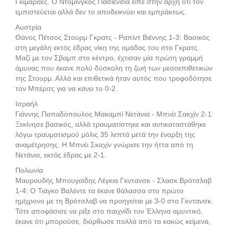
Γκιμαράες. Ο Ντομίνγκος Πασιένσια είπε στην αρχή ότι τον
εμπιστεύεται αλλά δεν το αποδεικνύει και εμπράκτως.
Αυστρία
Θάνος Πέτσος Στουρμ Γκρατς - Ραπίντ Βιέννης 1-3: Βασικός
στη μεγάλη εκτός έδρας νίκη της ομάδας του στο Γκρατς.
Μαζί με τον Σβαμπ στο κέντρο, έχτισαν μία πρώτη γραμμή
άμυνας που έκανε πολύ δύσκολη τη ζωή των μεσοεπιθετικών
της Στουρμ. Αλλά και επιθετικά ήταν αυτός που τροφοδότησε
τον Μπέριτς για να κάνει το 0-2.
Ισραήλ
Γιάννης Παπαδόπουλος Μακαμπί Νετάνια - Μπνέι Σακχίν 2-1:
Ξεκίνησε βασικός, αλλά τραυματίστηκε και αντικαταστάθηκε
λόγω τραυματισμού μόλις 35 λεπτά μετά την έναρξη της
αναμέτρησης. Η Μπνέι Σκαχίν γνώρισε την ήττα από τη
Νετάνια, εκτός έδρας με 2-1.
Πολωνία
Μαυρουδής Μπουγαϊδης Λέγκια Γκντανσκ - Σλασκ Βρότσλαβ
1-4: Ο Τιάγκο Βαλέντε τα έκανε θάλασσα στο πρώτο
ημίχρονο με τη Βρότσλαβ να προηγείται με 3-0 στο Γκντανσκ.
Τότε αποφάσισε να ρίξε στο παιχνίδι τον Έλληνα αμυντικό,
έκανε ότι μπορούσε, διόρθωσε πολλά από τα κακώς κείμενα,