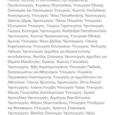
Γιάννης Παππάς. H νέα σύνθεση της Κυβέρνησης
Πρωθυπουργός: Κυριάκος Μητσοτάκης Υπουργείο Εθνικής
Οικονομίας και Οικονομικών Υπουργός: Κωστής Χατζηδάκης
Αναπληρωτής Υπουργός: Νίκος Παπαθανάσης Υφυπουργός:
Χρίστος Δήμας Υφυπουργός: Θάνος Πετραλιάς Υπουργείο
Εξωτερικών Υπουργός: Γιώργος Γεραπετρίτης Υφυπουργός:
Γιώργος Κώτσηρας Υφυπουργός: Αλεξάνδρα Παπαδοπούλου
Υφυπουργός: Κώστας Φραγκογιάννης Υπουργείο Εθνικής
Άμυνας Υπουργός: Νίκος Δένδιας Υφυπουργός: Γιάννης
Κεφαλογιάννης Υπουργείο Εσωτερικών Υπουργός: Θοδωρής
Λιβάνιος Υφυπουργός αρμόδιος για θέματα τοπικής
αυτοδιοίκησης: Βασίλης Σπανακης Υφυπουργός αρμόδιος για
Θέματα Μακεδονίας- Θράκης: Κώστας Γκιουλέκας
Υφυπουργός: Βιβή Χαραλαμπογιάννη Υπουργείο Παιδείας,
Θρησκευμάτων και Αθλητισμού Υπουργός: Κυριάκος
Πιερρακάκης Αναπληρωτής Υπουργός με αρμοδιότητα τον
Αθλητισμό: Γιάννης Βρούτσης Υφυπουργός: Ζέττα Μακρή
Υφυπουργός: Ιωάννα Λυτρίβη Υπουργείο Υγείας Υπουργός:
Άδωνις Γεωργιάδης Αναπληρώτρια Υπουργός: Ειρήνη
Αγαπηδάκη Υφυπουργός: Δημήτρης Βαρτζόπουλος
Υφυπουργός: Μάριος Θεμιστοκλέους Υπουργείο Υποδομών
και Μεταφορών Υπουργός: Χρήστος Σταϊκούρας
Υφυπουργός: Βασίλης Οικονομου Υφυπουργός: Νίκος