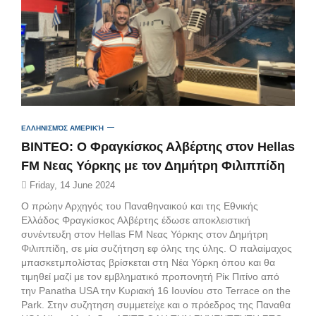
ΕΛΛΗΝΙΣΜΌΣ ΑΜΕΡΙΚΉ
ΒΙΝΤΕΟ: Ο Φραγκίσκος Αλβέρτης στον Hellas
FM Νεας Υόρκης με τον Δημήτρη Φιλιππίδη
Friday, 14 June 2024
O πρώην Αρχηγός του Παναθηναικού και της Εθνικής
Ελλάδος Φραγκίσκος Αλβέρτης έδωσε αποκλειστική
συνέντευξη στον Hellas FM Νεας Υόρκης στον Δημήτρη
Φιλιππίδη, σε μία συζήτηση εφ όλης της ύλης. Ο παλαίμαχος
μπασκετμπολίστας βρίσκεται στη Νέα Υόρκη όπου και θα
τιμηθεί μαζί με τον εμβληματικό προπονητή Ρίκ Πιτίνο από
την Panatha USA την Κυριακή 16 Ιουνίου στο Terrace on the
Park. Στην συζητηση συμμετείχε και ο πρόεδρος της Παναθα