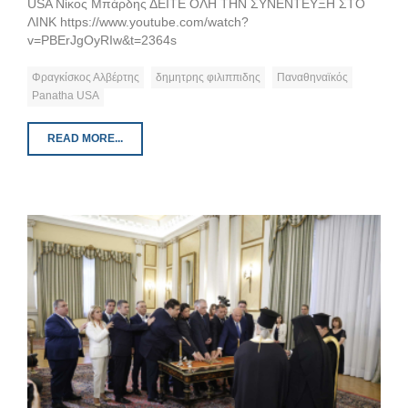
USA Νίκος Μπάρδης ΔΕΙΤΕ ΟΛΗ ΤΗΝ ΣΥΝΕΝΤΕΥΞΗ ΣΤΟ
ΛΙΝΚ https://www.youtube.com/watch?
v=PBErJgOyRIw&t=2364s
Φραγκίσκος Αλβέρτης
δημητρης φιλιππιδης
Παναθηναϊκός
Panatha USA
READ MORE...