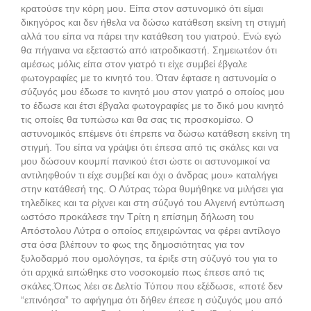
κρατούσε την κόρη μου. Είπα στον αστυνομικό ότι είμαι
δικηγόρος και δεν ήθελα να δώσω κατάθεση εκείνη τη στιγμή
αλλά του είπα να πάρει την κατάθεση του γιατρού. Ενώ εγώ
θα πήγαινα να εξεταστώ από ιατροδικαστή. Σημειωτέον ότι
αμέσως μόλις είπα στον γιατρό τι είχε συμβεί έβγαλε
φωτογραφίες με το κινητό του. Όταν έφτασε η αστυνομία ο
σύζυγός μου έδωσε το κινητό μου στον γιατρό ο οποίος μου
το έδωσε και έτσι έβγαλα φωτογραφίες με το δικό μου κινητό
τις οποίες θα τυπώσω και θα σας τις προσκομίσω. Ο
αστυνομικός επέμενε ότι έπρεπε να δώσω κατάθεση εκείνη τη
στιγμή. Του είπα να γράψει ότι έπεσα από τις σκάλες και να
μου δώσουν κουμπί πανικού έτσι ώστε οι αστυνομικοί να
αντιληφθούν τι είχε συμβεί και όχι ο άνδρας μου» καταλήγει
στην κατάθεσή της. Ο Λύτρας τώρα θυμήθηκε να μιλήσει για
τηλεδίκες και τα ρίχνει και στη σύζυγό του Αλγεινή εντύπωση
ωστόσο προκάλεσε την Τρίτη η επίσημη δήλωση του
Απόστολου Λύτρα ο οποίος επιχειρώντας να φέρει αντίλογο
στα όσα βλέπουν το φως της δημοσιότητας για τον
ξυλοδαρμό που ομολόγησε, τα έριξε στη σύζυγό του για το
ότι αρχικά ειπώθηκε στο νοσοκομείο πως έπεσε από τις
σκάλες.Όπως λέει σε Δελτίο Τύπου που εξέδωσε, «ποτέ δεν
“επινόησα” το αφήγημα ότι δήθεν έπεσε η σύζυγός μου από