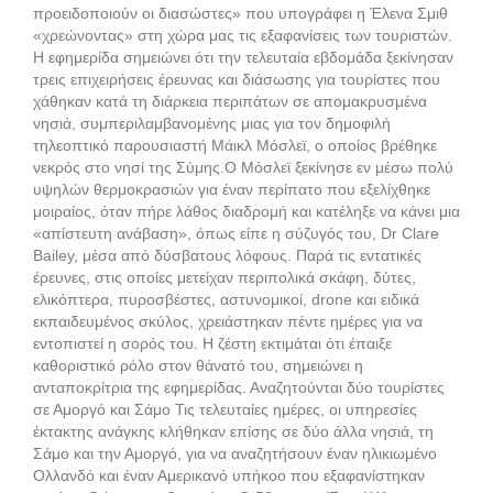
προειδοποιούν οι διασώστες» που υπογράφει η Έλενα Σμιθ
«χρεώνοντας» στη χώρα μας τις εξαφανίσεις των τουριστών.
Η εφημερίδα σημειώνει ότι την τελευταία εβδομάδα ξεκίνησαν
τρεις επιχειρήσεις έρευνας και διάσωσης για τουρίστες που
χάθηκαν κατά τη διάρκεια περιπάτων σε απομακρυσμένα
νησιά, συμπεριλαμβανομένης μιας για τον δημοφιλή
τηλεοπτικό παρουσιαστή Μάικλ Μόσλεϊ, ο οποίος βρέθηκε
νεκρός στο νησί της Σύμης.Ο Μόσλεϊ ξεκίνησε εν μέσω πολύ
υψηλών θερμοκρασιών για έναν περίπατο που εξελίχθηκε
μοιραίος, όταν πήρε λάθος διαδρομή και κατέληξε να κάνει μια
«απίστευτη ανάβαση», όπως είπε η σύζυγός του, Dr Clare
Bailey, μέσα από δύσβατους λόφους. Παρά τις εντατικές
έρευνες, στις οποίες μετείχαν περιπολικά σκάφη, δύτες,
ελικόπτερα, πυροσβέστες, αστυνομικοί, drone και ειδικά
εκπαιδευμένος σκύλος, χρειάστηκαν πέντε ημέρες για να
εντοπιστεί η σορός του. Η ζέστη εκτιμάται ότι έπαιξε
καθοριστικό ρόλο στον θάνατό του, σημειώνει η
ανταποκρίτρια της εφημερίδας. Αναζητούνται δύο τουρίστες
σε Αμοργό και Σάμο Τις τελευταίες ημέρες, οι υπηρεσίες
έκτακτης ανάγκης κλήθηκαν επίσης σε δύο άλλα νησιά, τη
Σάμο και την Αμοργό, για να αναζητήσουν έναν ηλικιωμένο
Ολλανδό και έναν Αμερικανό υπήκοο που εξαφανίστηκαν