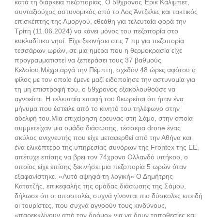
κατά τη διάρκεια πεζοπορίας. Ο 59χρονος Έρικ Κάλιμπετ,
συνταξιούχος αστυνομικός από το Λος Άντζελες και τακτικός
επισκέπτης της Αμοργού, εθεάθη για τελευταία φορά την
Τρίτη (11.06.2024) να κάνει μόνος του πεζοπορία στο
κυκλαδίτικο νησί. Είχε ξεκινήσει στις 7 πμ για πεζοπορία
τεσσάρων ωρών, σε μια ημέρα που η θερμοκρασία είχε
προγραμματιστεί να ξεπεράσει τους 37 βαθμούς
Κελσίου.Μέχρι αργά την Πέμπτη, σχεδόν 48 ώρες αφότου ο
φίλος με τον οποίο έμενε μαζί ειδοποίησε την αστυνομία για
τη μη επιστροφή του, ο 59χρονος εξακολουθούσε να
αγνοείται. Η τελευταία επαφή του θεωρείται ότι ήταν ένα
μήνυμα που έστειλε από το κινητό του τηλέφωνο στην
αδελφή του.Μια επιχείρηση έρευνας στη Σάμο, στην οποία
συμμετείχαν μια ομάδα διάσωσης, τέσσερα drone ένας
σκύλος ανιχνευτής που είχε μεταφερθεί από την Αθήνα και
ένα ελικόπτερο της υπηρεσίας συνόρων της Frontex της ΕΕ,
απέτυχε επίσης να βρει τον 74χρονο Ολλανδό υπήκοο, ο
οποίος είχε επίσης ξεκινήσει μια πεζοπορία 5 ωρών όταν
εξαφανίστηκε. «Αυτό αψηφά τη λογική» Ο Δημήτρης
Κατατζής, επικεφαλής της ομάδας διάσωσης της Σάμου,
δήλωσε ότι οι αποστολές συχνά γίνονται πιο δύσκολες επειδή
οι τουρίστες, που συχνά αγνοούν τους κινδύνους,
«παρεκκλίνουν από τον δρόμο» για να δουν τοποθεσίες και