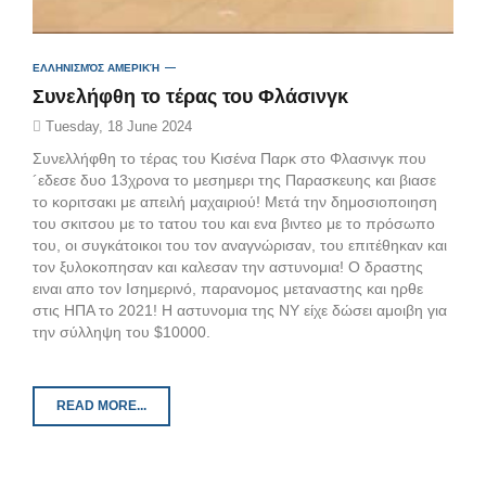
ΕΛΛΗΝΙΣΜΌΣ ΑΜΕΡΙΚΉ
Συνελήφθη το τέρας του Φλάσινγκ
Tuesday, 18 June 2024
Συνελλήφθη το τέρας του Κισένα Παρκ στο Φλασινγκ που
´εδεσε δυο 13χρονα το μεσημερι της Παρασκευης και βιασε
το κοριτσακι με απειλή μαχαιριού! Μετά την δημοσιοποιηση
του σκιτσου με το τατου του και ενα βιντεο με το πρόσωπο
του, οι συγκάτοικοι του τον αναγνώρισαν, του επιτέθηκαν και
τον ξυλοκοπησαν και καλεσαν την αστυνομια! Ο δραστης
ειναι απο τον Ισημερινό, παρανομος μεταναστης και ηρθε
στις ΗΠΑ το 2021! Η αστυνομια της ΝΥ είχε δώσει αμοιβη για
την σύλληψη του $10000.
READ MORE...