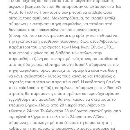
1000» μαχητές και «περίπου 100 το μέγιστο» πυραύλους
μεγάλου βεληνεκούς που θα μπορούσαν να φθάσουν στο Τελ
Αβίβ. Το Γαλλικό Πρακτορείο δεν μπορεί να επιβεβαιώσει
αυτούς τους αριθμούς. Μακροπρόθεσμα, το Ισραήλ ελπίζει,
σύμφωνα με αυτήν την πηγή ασφαλείας, να περάσει από
δυναμικές που επικεντρώνονται σε «οργανώσεις σε
(δυναμικές που επικεντρώνονται σε) κράτη» και επιθυμεί να
την εγκατάσταση σταθερών εξουσιών, ιδίως στον Λίβανο. Οι
παράμετροι του ψηφίσματος των Ηνωμένων Εθνών 1701,
που αφορά κυρίως τη μη διάδοση των όπλων στην
παραμεθόριο ζώνη και τον ορισμό ενός συνόρου αποδεκτού
από τις δύο χώρες, εξυπηρετούν το Ισραήλ σύμφωνα με την
πηγή ασφαλείας, όμως μονάχα το Ισραήλ θα είναι «σε θέση
να κάνει σεβαστούς» αυτούς τους κανόνες και επομένως ο
στρατός του πρέπει να παραμείνει εκεί. Η κατάσταση θα είναι
πιο περίπλοκη στη Γάζα, επομένως, σύμφωνα με τον ίδιο. «Ο
στρατός θα παραμείνει για όσο πρέπει» και «μονάχα εφόσον
εγγυηθούμε την ασφάλεια, θα είναι καιρός να σκεφτούμε το
επόμενο βήμα». Πάνω από 28 νεκροί στον Λίβανο το
τελευταίο 24ωρο Τουλάχιστον 28 άνθρωποι σκοτώθηκαν από
ισραηλινά πλήγματα το τελευταίο 24ωρο στον Λίβανο,
σύμφωνα με απολογισμό που έδωσε στη δημοσιότητα η
κυβέρνηση της χώρας. Ο ισραηλινός στρατός σφυροκοπεί