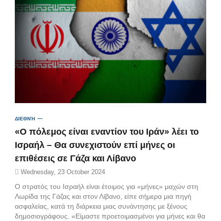
ΔΙΕΘΝΉ
«Ο πόλεμος είναι εναντίον του Ιράν» λέει το
Ισραήλ – Θα συνεχιστούν επί μήνες οι
επιθέσεις σε Γάζα και Λίβανο
Wednesday, 23 October 2024
Ο στρατός του Ισραήλ είναι έτοιμος για «μήνες» μαχών στη
Λωρίδα της Γάζας και στον Λίβανο, είπε σήμερα μια πηγή
ασφαλείας, κατά τη διάρκεια μιας συνάντησης με ξένους
δημοσιογράφους. «Είμαστε προετοιμασμένοι για μήνες και θα