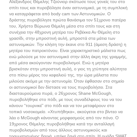
Αλέξανδρος Θέμελης Τζούνιορ σκότωσε τους γονείς του στο
σπίτι τους και πυροβόλησε έναν αστυνομικό, με τη συμπλοκή
να καταγράφεται από body cam των Αστυνομικών. Ο
δράστης πυροβόλησε πρώτα θανάσιμα τον 51χρονο πατέρα
του, Χρήστο Βύρωνα Θέμελη μέσα στο σπίτι τους και στη
συνέχεια την 48χρονη μητέρα του Ρεβέκκα Αν Θέμελη στο
γρασίδι, στην μπροστινή αυλή, μπροστά στα μάτια των
αστυνομικών. Την κλήση την έκανε στο 911 (άμεση δράση) η
μητέρα του πατροκτόνου. Είναι χαρακτηριστικό μάλιστα πως
ενώ μιλούσε με τον αστυνομικό στην άλλη άκρη της γραμμής,
από μέσα ακούγονταν πυροβολισμοί. Ενώ η μητέρα
βρισκόταν στην μπροστινή αυλή, ο γιος τη χτύπησε αλύπητα
στο πίσω μέρος του κεφαλιού της, την ώρα μάλιστα που
μιλούσε ακόμα με την αστυνομία. Όταν έφθασαν στο σημείο
οι αστυνομικοί δεν δίστασε να τους πυροβολήσει. Στα
διασταυρούμενα πυρά, ο 26χρονος Shane McGough,
πυροβολήθηκε στο πόδι, με τους συναδέλφους του να του
κάνουν “τουρνικέ” στο πόδι και να τον μεταφέρουν στο
τοπικό νοσοκομείο. «Χτυπήθηκα», ακούγεται στο βίντεο να
λέει ο McGough κάνοντας μορφασμούς από τον πόνο. Ο
19χρονος Θέμελης πυροβολήθηκε κατά την ανταλλαγή
πυροβολισμών από τους άλλους αστυνομικούς και
τραυματισμένος βαριά, μπήκε ξανά στο σπίτι. Η ομάδα SWAT