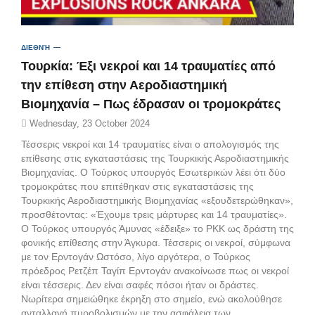
ΔΙΕΘΝΉ
Τουρκία: Έξι νεκροί και 14 τραυματίες από
την επίθεση στην Αεροδιαστημική
Βιομηχανία – Πως έδρασαν οι τρομοκράτες
Wednesday, 23 October 2024
Τέσσερις νεκροί και 14 τραυματίες είναι ο απολογισμός της
επίθεσης στις εγκαταστάσεις της Τουρκικής Αεροδιαστημικής
Βιομηχανίας . Ο Τούρκος υπουργός Εσωτερικών λέει ότι δύο
τρομοκράτες που επιτέθηκαν στις εγκαταστάσεις της
Τουρκικής Αεροδιαστημικής Βιομηχανίας «εξουδετερώθηκαν»,
προσθέτοντας: «Έχουμε τρεις μάρτυρες και 14 τραυματίες».
Ο Τούρκος υπουργός Άμυνας «έδειξε» το PKK ως δράστη της
φονικής επίθεσης στην Άγκυρα. Τέσσερις οι νεκροί, σύμφωνα
με τον Ερντογάν Ωστόσο, λίγο αργότερα, ο Τούρκος
πρόεδρος Ρετζέπ Ταγίπ Ερντογάν ανακοίνωσε πως οι νεκροί
είναι τέσσερις. Δεν είναι σαφές πόσοι ήταν οι δράστες.
Νωρίτερα σημειώθηκε έκρηξη στο σημείο, ενώ ακολούθησε
ανταλλαγή πυροβολισμών με την ασφάλεια των