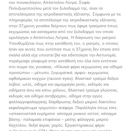
του ποινικολόγου, Απόστολου Λύτρα, Σοφία
Πολυζωγοπούλου μετά τον ξυλοδαρμό της, είναι τα
αποτελέσματα της ιατροδικαστικής εξέτασης. Σύμφωνα με τις
πληροφορίες τα αποτέλεσμα της ιατροδικαστικής εξέτασης
στην 37χρονη γυναίκα δείχνουν πως έφερε τραύματα όπως
εκχυμώσεις και κατάγματα από τον ξυλοδαρμό τον οποίο
ομολόγησε ο Απόστολος Λύτρας. Η διάγνωση του γιατρού
Υπενθυμίζεται πως στην κατάθεσή του, ο γιατρός, ο οποίος
ήταν και αυτός που εντόπισε πως η 37χρονη δεν έπεσε από
σκάλα αλλά είχε υποστεί βία και ειδοποίησε την Αστυνομία,
περιέγραψε γλαφυρά στην κατάθεσή του όλα όσα εντόπισε
στο σώμα της γυναίκας. «Κλινικά φέρει εκχυμώσεις και οίδημα
προσώπου – μέτωπο, ζυγωματικά, αμφώ- εκχυμώσεις
οφθαλμικών κογχών (racoon eyes), θλαστικό τραύμα δεξιού
λοβού, ωτός, οίδημα και αιμορραγία ρινός, εκδορές και
οιδήματα άνω και κάτω χείλους, θλαστικό τραύμα γλώσσας,
εκδορές και οίδημα αντιβραχίου, οίδημα στην εγγύς
φαλλαγγοφαλαγγικής διάρθρωσης δεξιού μικρού δακτύλου
κεφαλαιμάτωμα τριχωτού» ανέφερε. Παράλληλα όπως είπε,
«απεικονιστικά ευρήματα: κάταγμα ρινικού οστού, κάταγμα
βάσης- παλαμιαία επιφάνεια – μέσης φάλαγγας μικρού
δαχτύλου, δεξιά άκρας χειρός. Εργαστηριακώς φέρει
αυξημένες τιμές CPU. Φέρει αίματα στο τριχωτό κεφαλής