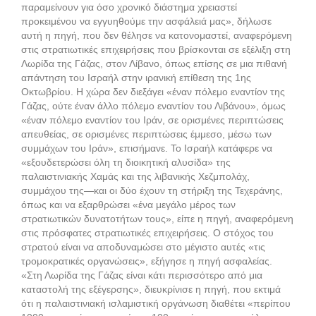
παραμείνουν για όσο χρονικό διάστημα χρειαστεί
προκειμένου να εγγυηθούμε την ασφάλειά μας», δήλωσε
αυτή η πηγή, που δεν θέλησε να κατονομαστεί, αναφερόμενη
στις στρατιωτικές επιχειρήσεις που βρίσκονται σε εξέλιξη στη
Λωρίδα της Γάζας, στον Λίβανο, όπως επίσης σε μια πιθανή
απάντηση του Ισραήλ στην ιρανική επίθεση της 1ης
Οκτωβρίου. Η χώρα δεν διεξάγει «έναν πόλεμο εναντίον της
Γάζας, ούτε έναν άλλο πόλεμο εναντίον του Λιβάνου», όμως
«έναν πόλεμο εναντίον του Ιράν, σε ορισμένες περιπτώσεις
απευθείας, σε ορισμένες περιπτώσεις έμμεσο, μέσω των
συμμάχων του Ιράν», επισήμανε. Το Ισραήλ κατάφερε να
«εξουδετερώσει όλη τη διοικητική αλυσίδα» της
παλαιστινιακής Χαμάς και της λιβανικής Χεζμπολάχ,
συμμάχου της—και οι δύο έχουν τη στήριξη της Τεχεράνης,
όπως και να εξαρθρώσει «ένα μεγάλο μέρος των
στρατιωτικών δυνατοτήτων τους», είπε η πηγή, αναφερόμενη
στις πρόσφατες στρατιωτικές επιχειρήσεις. Ο στόχος του
στρατού είναι να αποδυναμώσει στο μέγιστο αυτές «τις
τρομοκρατικές οργανώσεις», εξήγησε η πηγή ασφαλείας.
«Στη Λωρίδα της Γάζας είναι κάτι περισσότερο από μια
καταστολή της εξέγερσης», διευκρίνισε η πηγή, που εκτιμά
ότι η παλαιστινιακή ισλαμιστική οργάνωση διαθέτει «περίπου