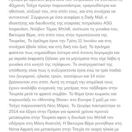
40χρονη Τσέχα πρώην παρουσιάστρια, τραγουδίστρια και
ηθοποιό, σύζυγό του, στο σπίτι τους, και στη συνέχεια να
αυτοκτονεί. Σύμφωνα με όσα αναφέρει η Daily Mail, ο
ιδιοκτήτης και διευθυντής της εταιρείας πετρελαίου ASG
Inspection, Ντέιβιντ Τόμας Μπλιθ, σκότωσε τη γυναίκα του,
Βικτώρια Βέρα, στο σπίτι τους στην πρωτεύουσα της
Τουρκίας. Το έγκλημα έγινε την Τρίτη 11 Ιουνίου και στη
συνέχεια έβαλε τέλος και στη δική του ζωή. Το έγκλημα
φαίνεται πως σημειώθηκε ύστερα από έντονη λογομαχία και
με ακραία έκφραση ζήλειας για τα μηνύματα που είχε λάβει η
γυναίκα στο κινητό της τηλέφωνο. Το ανατριχιαστικό της
υπόθεσης είναι πως η συζυγοκτονία έγινε ενώ τα τρία παιδιά
του ζευγαριού, ηλικίας τριών, τεσσάρων και 14 ετών
βρίσκονταν στο σπίτι. Αυτή τη στιγμή την επιμέλειά τους
έχουν αναλάβει συγγενείς της μητέρας που ταξίδεψαν στην
Τουρκία μετά το φρικτό συμβάν. Το θύμα ήταν κωμικός και
παρουσίαζε το «Morning Show» στο Europe 2 μαζί με τον
Τσέχο παρουσιαστή Λέος Μάρες. Το ζευγάρι παντρεύτηκε το
2014 και έζησε στην Πράγα για αρκετά χρόνια προτού
μετακομίσει στην Τουρκία αφού η δουλειά του Μπλιθ τον
οδήγησε στη Μέση Ανατολή. Η Βικτώρια Βέρα γεννήθηκε στη
Νότια Αφρική και μετακόμισε στην Τσεχία σε νεαρή ηλικία με