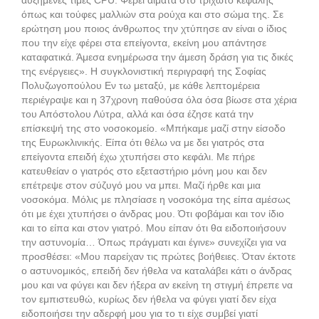
όπως και τούφες μαλλιών στα ρούχα και στο σώμα της. Σε
ερώτηση μου ποιος άνθρωπος την χτύπησε αν είναι ο ίδιος
που την είχε φέρει στα επείγοντα, εκείνη μου απάντησε
καταφατικά. Άμεσα ενημέρωσα την άμεση δράση για τις δικές
της ενέργειες». Η συγκλονιστική περιγραφή της Σοφίας
Πολυζωγοπούλου Εν τω μεταξύ, με κάθε λεπτομέρεια
περιέγραψε και η 37χρονη παθούσα όλα όσα βίωσε στα χέρια
του Απόστολου Λύτρα, αλλά και όσα έζησε κατά την
επίσκεψή της στο νοσοκομείο. «Μπήκαμε μαζί στην είσοδο
της Ευρωκλινικής. Είπα ότι θέλω να με δει γιατρός στα
επείγοντα επειδή έχω χτυπήσει στο κεφάλι. Με πήρε
κατευθείαν ο γιατρός στο εξεταστήριο μόνη μου και δεν
επέτρεψε στον σύζυγό μου να μπει. Μαζί ήρθε και μια
νοσοκόμα. Μόλις με πλησίασε η νοσοκόμα της είπα αμέσως
ότι με έχει χτυπήσει ο άνδρας μου. Ότι φοβάμαι και τον ίδιο
και το είπα και στον γιατρό. Μου είπαν ότι θα ειδοποιήσουν
την αστυνομία… Όπως πράγματι και έγινε» συνεχίζει για να
προσθέσει: «Μου παρείχαν τις πρώτες βοήθειες. Όταν έκτοτε
ο αστυνομικός, επειδή δεν ήθελα να καταλάβει κάτι ο άνδρας
μου και να φύγει και δεν ήξερα αν εκείνη τη στιγμή έπρεπε να
τον εμπιστευθώ, κυρίως δεν ήθελα να φύγει γιατί δεν είχα
ειδοποιήσει την αδερφή μου για το τι είχε συμβεί γιατί