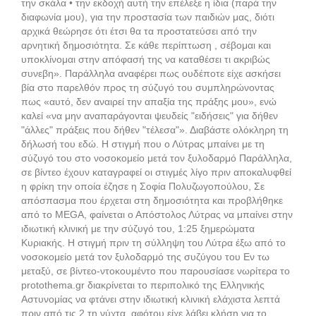
την σκάλα • την εκδοχή αυτή την επέλεξε η ίδια (παρά την
διαφωνία μου), για την προστασία των παιδιών μας, διότι
αρχικά θεώρησε ότι έτσι θα τα προστατεύσει από την
αρνητική δημοσιότητα. Σε κάθε περίπτωση , σέβομαι και
υποκλίνομαι στην απόφασή της να καταθέσει τι ακριβώς
συνεβη». Παράλληλα αναφέρει πως ουδέποτε είχε ασκήσει
βία στο παρελθόν προς τη σύζυγό του συμπληρώνοντας
πως «αυτό, δεν αναιρεί την απαξία της πράξης μου», ενώ
καλεί «να μην αναπαράγονται ψευδείς "ειδήσεις" για δήθεν
"άλλες" πράξεις που δήθεν "τέλεσα"». Διαβάστε ολόκληρη τη
δήλωσή του εδώ. Η στιγμή που ο Λύτρας μπαίνει με τη
σύζυγό του στο νοσοκομείο μετά τον ξυλοδαρμό Παράλληλα,
σε βίντεο έχουν καταγραφεί οι στιγμές λίγο πριν αποκαλυφθεί
η φρίκη την οποία έζησε η Σοφία Πολυζωγοπούλου, Σε
απόσπασμα που έρχεται στη δημοσιότητα και προβλήθηκε
από το MEGA, φαίνεται ο Απόστολος Λύτρας να μπαίνει στην
ιδιωτική κλινική με την σύζυγό του, 1:25 ξημερώματα
Κυριακής. Η στιγμή πριν τη σύλληψη του Λύτρα έξω από το
νοσοκομείο μετά τον ξυλοδαρμό της συζύγου του Εν τω
μεταξύ, σε βίντεο-ντοκουμέντο που παρουσίασε νωρίτερα το
protothema.gr διακρίνεται το περιπολικό της Ελληνικής
Αστυνομίας να φτάνει στην ιδιωτική κλινική ελάχιστα λεπτά
πριν από τις 2 τη νύχτα, αφότου είχε λάβει κλήση για το