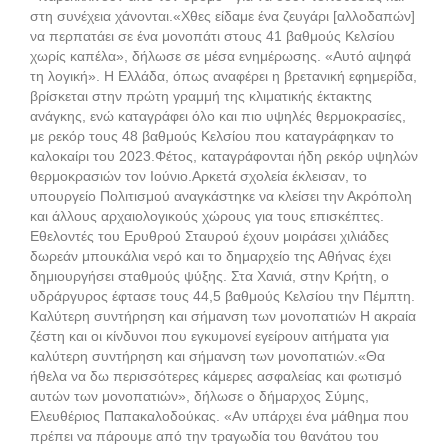
στη συνέχεια χάνονται.«Χθες είδαμε ένα ζευγάρι [αλλοδαπών]
να περπατάει σε ένα μονοπάτι στους 41 βαθμούς Κελσίου
χωρίς καπέλα», δήλωσε σε μέσα ενημέρωσης. «Αυτό αψηφά
τη λογική». Η Ελλάδα, όπως αναφέρει η βρετανική εφημερίδα,
βρίσκεται στην πρώτη γραμμή της κλιματικής έκτακτης
ανάγκης, ενώ καταγράφει όλο και πιο υψηλές θερμοκρασίες,
με ρεκόρ τους 48 βαθμούς Κελσίου που καταγράφηκαν το
καλοκαίρι του 2023.Φέτος, καταγράφονται ήδη ρεκόρ υψηλών
θερμοκρασιών τον Ιούνιο.Αρκετά σχολεία έκλεισαν, το
υπουργείο Πολιτισμού αναγκάστηκε να κλείσει την Ακρόπολη
και άλλους αρχαιολογικούς χώρους για τους επισκέπτες.
Εθελοντές του Ερυθρού Σταυρού έχουν μοιράσει χιλιάδες
δωρεάν μπουκάλια νερό και το δημαρχείο της Αθήνας έχει
δημιουργήσει σταθμούς ψύξης. Στα Χανιά, στην Κρήτη, ο
υδράργυρος έφτασε τους 44,5 βαθμούς Κελσίου την Πέμπτη.
Καλύτερη συντήρηση και σήμανση των μονοπατιών Η ακραία
ζέστη και οι κίνδυνοι που εγκυμονεί εγείρουν αιτήματα για
καλύτερη συντήρηση και σήμανση των μονοπατιών.«Θα
ήθελα να δω περισσότερες κάμερες ασφαλείας και φωτισμό
αυτών των μονοπατιών», δήλωσε ο δήμαρχος Σύμης,
Ελευθέριος Παπακαλοδούκας. «Αν υπάρχει ένα μάθημα που
πρέπει να πάρουμε από την τραγωδία του θανάτου του