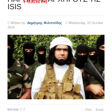
Featured
ISIS
Written by
Δημήτρης Φιλιππίδης
Wednesday, 22 October
2014
font size
Print
Email