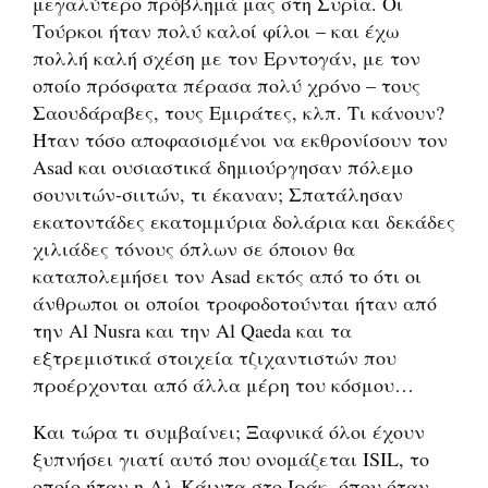
μεγαλύτερο πρόβλημά μας στη Συρία. Οι
Τούρκοι ήταν πολύ καλοί φίλοι – και έχω
πολλή καλή σχέση με τον Ερντογάν, με τον
οποίο πρόσφατα πέρασα πολύ χρόνο – τους
Σαουδάραβες, τους Εμιράτες, κλπ. Τι κάνουν?
Ήταν τόσο αποφασισμένοι να εκθρονίσουν τον
Asad και ουσιαστικά δημιούργησαν πόλεμο
σουνιτών-σιιτών, τι έκαναν; Σπατάλησαν
εκατοντάδες εκατομμύρια δολάρια και δεκάδες
χιλιάδες τόνους όπλων σε όποιον θα
καταπολεμήσει τον Asad εκτός από το ότι οι
άνθρωποι οι οποίοι τροφοδοτούνται ήταν από
την Al Nusra και την Αl Qaeda και τα
εξτρεμιστικά στοιχεία τζιχαντιστών που
προέρχονται από άλλα μέρη του κόσμου…
Και τώρα τι συμβαίνει; Ξαφνικά όλοι έχουν
ξυπνήσει γιατί αυτό που ονομάζεται ISIL, το
οποίο ήταν η Αλ Κάιντα στο Ιράκ, όπου όταν