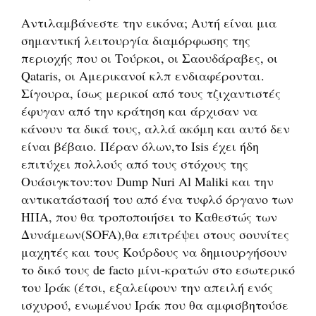
Αντιλαμβάνεστε την εικόνα; Αυτή είναι μια
σημαντική λειτουργία διαμόρφωσης της
περιοχής που οι Τούρκοι, οι Σαουδάραβες, οι
Qataris, οι Αμερικανοί κλπ ενδιαφέρονται.
Σίγουρα, ίσως μερικοί από τους τζιχαντιστές
έφυγαν από την κράτηση και άρχισαν να
κάνουν τα δικά τους, αλλά ακόμη και αυτό δεν
είναι βέβαιο. Πέραν όλων,το Isis έχει ήδη
επιτύχει πολλούς από τους στόχους της
Ουάσιγκτον:τον Dump Nuri Al Maliki και την
αντικατάστασή του από ένα τυφλό όργανο των
ΗΠΑ, που θα τροποποιήσει το Καθεστώς των
Δυνάμεων(SOFA),θα επιτρέψει στους σουνίτες
μαχητές και τους Κούρδους να δημιουργήσουν
το δικό τους de facto μίνι-κρατών στο εσωτερικό
του Ιράκ (έτσι, εξαλείφουν την απειλή ενός
ισχυρού, ενωμένου Ιράκ που θα αμφισβητούσε