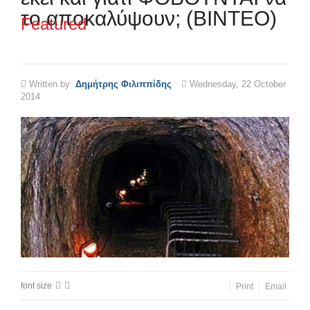
το αποκαλύψουν; (ΒΙΝΤΕΟ)
Featured
Written by
Δημήτρης Φιλιππίδης
Wednesday, 22 October
2014
font size
Print
Email