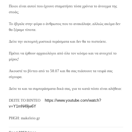
Ποιοι είναι αυτοί που έχουνε σταματήσει τόσα χρόνια το άνοιγμα της
στοάς;
Το έβγαλε στην φόρα ο άνθρωπος που το ανακάλυψε..αλλιώς ακόμα δεν
θα ξέραμε τίποτα.
Δείτε την εκπομπή μυστικά περάσματα και δεν θα το πιστεύετε.
Πρέπει να έρθουν αρχαιολόγοι από όλο τον κόσμο και να ανοιχτεί το
μέρος!
Ακουστέ το βίντεο από το 58.07 και θα σας πιάσουνε τα νευρά σας
σίγουρα.
Δείτε το και τα συμπεράσματα δικά σας, για το κατά πόσο είναι αλήθεια:
DEITE TO BINTEO
https://www.youtube.com/watch?
v=Y1rnN49jw6Y
PHGH: makeleio.gr