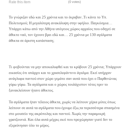
Rate this item
(0 votes)
Το γνώριζαν εδώ και 25 χρόνια και το έκρυβαν..Τι κάνει το Υπ.
Πολιτισμού; Η μεγαλύτερη ανακάλυψη στην υφήλιο. Παγκόσμια…
Υπάρχει κάτω από την Αθήνα υπόγειος χώρος αρχαίος που οδηγεί σε
άθικτο ναό, τον έχουνε βρει εδώ και… 25 χρόνια με 130 αγάλματα
άθικτα σε άριστη κατάσταση;
Τι φοβούνται να μην αποκαλυφθεί και το κρύβουν 25 χρόνια; Υπάρχουν
εικασίες ότι υπάρχει και το χρυσελεφάντινο άγαλμα. Εκεί υπήρχαν
ανάγλυφα παντού στον χώρο γεμάτο σαν αυτά που έχει ο Παρθενώνας
γύρω γύρω. Τα αγάλματα και ο χώρος τουλάχιστον τότες πριν το
ξανακλείσουν ήτανε άθικτος.
Τα αγάλματα ήταν τέλειος άθικτα, χωρίς να λείπουν χέρια μύτες όπως
λείπουν σε αυτά τα αγάλματα που έχουμε έξω,τα περισσότερα σπασμένα
στο μουσείο της ακρόπολης και παντού. Χωρίς την παραμικρή
γρατζουνιά. Και όλα αυτά μέχρις εκεί που προχώρησαν γιατί δεν το
εξερεύνησαν όλο το μέρος.