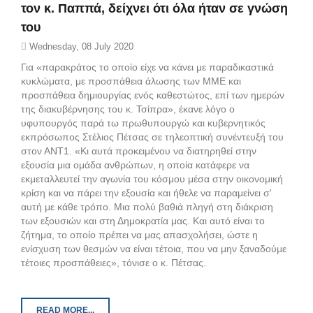
τον κ. Παππά, δείχνει ότι όλα ήταν σε γνώση
του
Wednesday, 08 July 2020
Για «παρακράτος το οποίο είχε να κάνει με παραδικαστικά
κυκλώματα, με προσπάθεια άλωσης των ΜΜΕ και
προσπάθεια δημιουργίας ενός καθεστώτος, επί των ημερών
της διακυβέρνησης του κ. Τσίπρα», έκανε λόγο ο
υφυπουργός παρά τω πρωθυπουργώ και κυβερνητικός
εκπρόσωπος Στέλιος Πέτσας σε τηλεοπτική συνέντευξή του
στον ΑΝΤ1. «Κι αυτά προκειμένου να διατηρηθεί στην
εξουσία μια ομάδα ανθρώπων, η οποία κατάφερε να
εκμεταλλευτεί την αγωνία του κόσμου μέσα στην οικονομική
κρίση και να πάρει την εξουσία και ήθελε να παραμείνει σ'
αυτή με κάθε τρόπο. Μια πολύ βαθιά πληγή στη διάκριση
των εξουσιών και στη Δημοκρατία μας. Και αυτό είναι το
ζήτημα, το οποίο πρέπει να μας απασχολήσει, ώστε η
ενίσχυση των θεσμών να είναι τέτοια, που να μην ξαναδούμε
τέτοιες προσπάθειες», τόνισε ο κ. Πέτσας.
READ MORE...