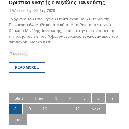
Οριστικά νικητής ο Μιχάλης Ταννούσης
Wednesday, 08 July 2020
Το χρίσμα του υποψηφίου Πολιτειακού Βουλευτή για την
Περιφέρεια 64 έλαβε και τυπικά από το Ρεμπουπλικανικό
Κόμμα ο Μιχάλης Ταννούσης, μετά και την οριστικοποίηση
της νίκης του επί του Αλβανοαμερικανού εσωκομματικού του
αντιπάλου, Μάρκο Κέπι.
Ταννούσης
READ MORE...
Start
Prev
3
4
5
6
7
8
9
10
11
12
Next
End