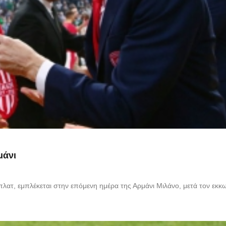
μάνι
λατ, εμπλέκεται στην επόμενη ημέρα της Αρμάνι Μιλάνο, μετά τον εκκ