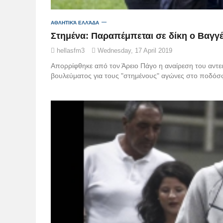
ΑΘΛΗΤΙΚΆ ΕΛΛΆΔΑ
Στημένα: Παραπέμπεται σε δίκη ο Βαγγέ
hellasfm3
Wednesday, 17 April 2019
Απορρίφθηκε από τον Άρειο Πάγο η αναίρεση του αντε
βουλεύματος για τους "στημένους" αγώνες στο ποδόσ