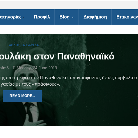
ατηγορίες
Προφίλ
Blog
Διαφήμιση
Επικοινω
ΑΘΛΗΤΙΚΆ ΕΛΛΆΔΑ
ουλάκη στον Παναθηναϊκό
asfm3
Monday, 24 June 2019
ης επιστρέφει στον Παναθηναϊκό, υπογράφοντας διετές συμβόλαιο
γασίας με τους «πράσινους».
READ MORE...