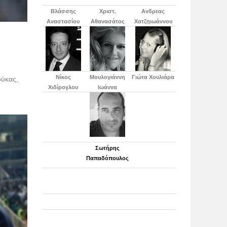
Βλάσσης
Χριστ.
Ανδρεας
Αναστασίου
Αθανασάτος
Χατζηιωάννου
Νίκος
Μουλογιάννη
Γιώτα Χουλιάρα
ούκας,
Χιδίρογλου
Ιωάννα
Σωτήρης
Παπαδόπουλος