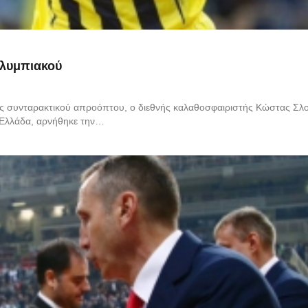
Ολυμπιακού
τός συνταρακτικού απροόπτου, ο διεθνής καλαθοσφαιριστής Κώστας Σλ
ν Ελλάδα, αρνήθηκε την…