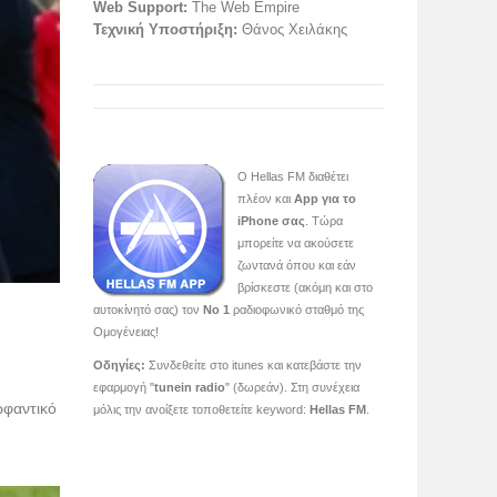
Web Support:
The Web Empire
Τεχνική Υποστήριξη:
Θάνος Χειλάκης
O Hellas FM διαθέτει
πλέον και
App για το
iPhone σας
. Τώρα
μπορείτε να ακούσετε
ζωντανά όπου και εάν
βρίσκεστε (ακόμη και στο
αυτοκίνητό σας) τον
Νο 1
ραδιοφωνικό σταθμό της
Ομογένειας!
Οδηγίες:
Συνδεθείτε στο itunes και κατεβάστε την
εφαρμογή "
tunein radio
" (δωρεάν). Στη συνέχεια
ωφαντικό
μόλις την ανοίξετε τοποθετείτε keyword:
Hellas FM
.