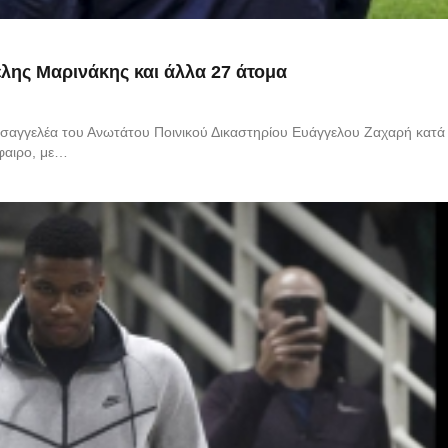
λης Μαρινάκης και άλλα 27 άτομα
ισαγγελέα του Ανωτάτου Ποινικού Δικαστηρίου Ευάγγελου Ζαχαρή κατά
φαιρο, με…