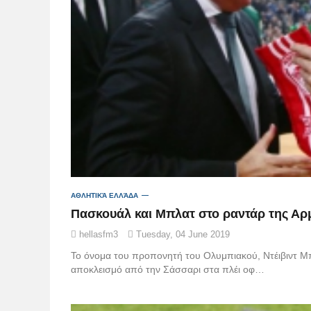
ΑΘΛΗΤΙΚΆ ΕΛΛΆΔΑ
Πασκουάλ και Μπλατ στο ραντάρ της Αρ
hellasfm3
Tuesday, 04 June 2019
Το όνομα του προπονητή του Ολυμπιακού, Ντέιβιντ Μπ
αποκλεισμό από την Σάσσαρι στα πλέι οφ…