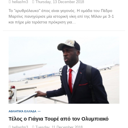
hellasfm3
Thursday, 13 December 2018
Το "ερυθρόλευκο" έπος είναι γεγονός. Η ομάδα του Πέδρο
Μαρτίνς πανηγύρισε μία ιστορική νίκη επί της Μίλαν με 3-1
και πήρε μία τεράστια πρόκριση για…
ΑΘΛΗΤΙΚΆ ΕΛΛΆΔΑ
Τέλος ο Γιάγια Τουρέ από τον Ολυμπιακό
hellasfm3
Tuesday, 11 December 2018