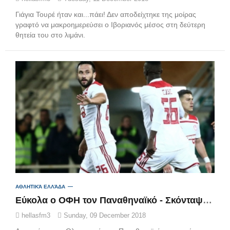
Γιάγια Τουρέ ήταν και...πάει! Δεν αποδείχτηκε της μοίρας
γραφτό να μακροημερεύσει ο Ιβοριανός μέσος στη δεύτερη
θητεία του στο λιμάνι.
ΑΘΛΗΤΙΚΆ ΕΛΛΆΔΑ
Εύκολα ο ΟΦΗ τον Παναθηναϊκό - Σκόνταψε ο Ολυμπιακός στην Ξάνθη
hellasfm3
Sunday, 09 December 2018