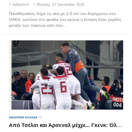
hellasfm3
Monday, 17 December 2018
Παναθηναϊκός πήρε τη νίκη με 1-0 επί του Ατρόμητου στο
ΟΑΚΑ, ωστόσο στο φινάλε του αγώνα η ένταση ήταν μεγάλη
μεταξύ των παικτών κάτι που…
ΑΘΛΗΤΙΚΆ ΕΛΛΆΔΑ
Από Τσέλσι και Άρσεναλ μέχρι... Γκενκ: Όλοι οι πιθανοί αντίπαλοι του Ολυμπιακού