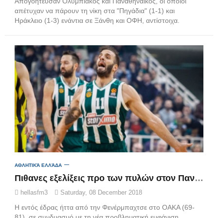
Απογοήτευσαν Ολυμπιακός και Παναθηναϊκός, οι οποίοι
απέτυχαν να πάρουν τη νίκη στα "Πηγάδια" (1-1) και
Ηράκλειο (1-3) ενάντια σε Ξάνθη και ΟΦΗ, αντίστοιχα.
ΑΘΛΗΤΙΚΆ ΕΛΛΆΔΑ
Πιθανες εξελίξεις προ των πυλών στον Παναθηναϊκό
hellasfm3
Saturday, 08 December 2018
Η εντός έδρας ήττα από την Φενέρμπαχτσε στο ΟΑΚΑ (69-
81), σε συνδυασμό με τη νέα προβληματική εμφάνιση,