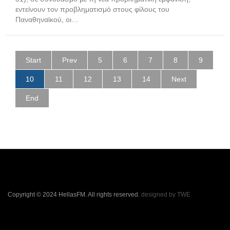
εντείνουν τον προβληματισμό στους φίλους του
Παναθηναϊκού, οι…
Start
Prev
5
6
7
8
9
10
11
12
13
14
Next
End
Copyright © 2024 HellasFM. All rights reserved.
designed by TWE