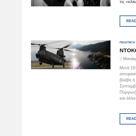
τις «κλίκ
READ
ΠΟΛΙΤΙΚΉ
ΝΤΟΚΟ
Monday
Μετά 10 
αποφασί
βλάβη ή 
Σεπτεμβ
Πύργων)
και άλλ
READ