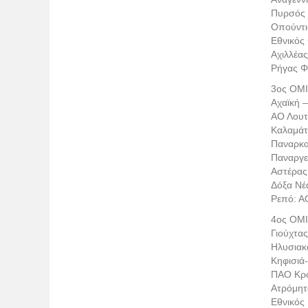
Πυρσός 
Οπούντι
Εθνικός
Αχιλλέα
Ρήγας Φ
3ος ΟΜ
Αχαϊκή 
ΑΟ Λουτ
Καλαμάτ
Παναρκα
Παναργε
Αστέρας
Δόξα Νέ
Ρεπό: Α
4ος ΟΜ
Γιούχτα
Ηλυσιακ
Κηφισιά-
ΠΑΟ Κρο
Ατρόμητ
Εθνικός