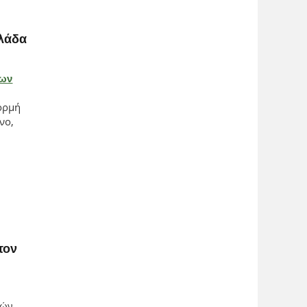
λλάδα
των
,
ορμή
νο,
τον
γών