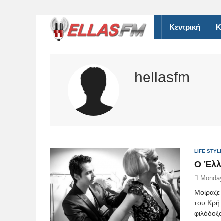
Κεντρική
Κ
hellasfm
LIFE STYL
O Έλλ
Monday
Μοίραζε
του Κρή
φιλόδοξ