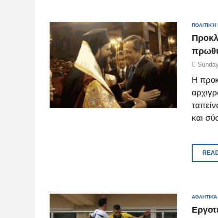
ΠΟΛΙΤΙΚΉ
Προκλ
πρωθ
Sunday
Η προ
αρχιγρ
ταπείν
και σύ
READ
ΑΘΛΗΤΙΚΆ
Εργοτ