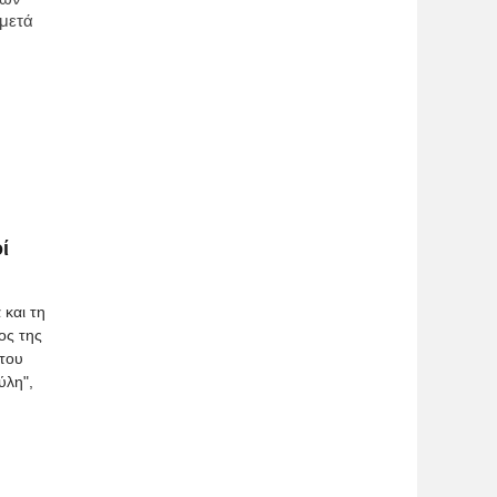
 μετά
ί
 και τη
ος της
 του
ύλη",