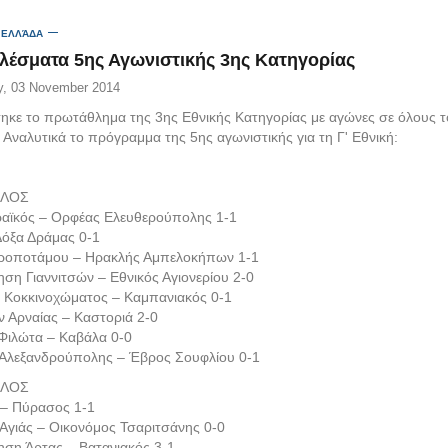
 ΕΛΛΆΔΑ
λέσματα 5ης Αγωνιστικής 3ης Κατηγορίας
, 03 November 2014
τηκε το πρωτάθλημα της 3ης Εθνικής Κατηγορίας με αγώνες σε όλους 
 Αναλυτικά το πρόγραμμα της 5ης αγωνιστικής για τη Γ' Εθνική:
ΙΛΟΣ
αϊκός – Ορφέας Ελευθερούπολης 1-1
Δόξα Δράμας 0-1
ροποτάμου – Ηρακλής Αμπελοκήπων 1-1
ηση Γιαννιτσών – Εθνικός Αγιονερίου 2-0
ο Κοκκινοχώματος – Καμπανιακός 0-1
 Αρναίας – Καστοριά 2-0
Φιλώτα – Καβάλα 0-0
 Αλεξανδρούπολης – Έβρος Σουφλίου 0-1
ΙΛΟΣ
 – Πύρασος 1-1
 Αγιάς – Οικονόμος Τσαριτσάνης 0-0
ηση Άρτας – Βατανιακός 3-1