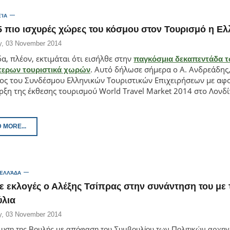
ΕΊΑ
15 πιο ισχυρές χώρες του κόσμου στον Τουρισμό η Ε
, 03 November 2014
α, πλέον, εκτιμάται ότι εισήλθε στην
παγκόσμια δεκαπεντάδα 
.
Αυτό δήλωσε σήμερα ο Α. Ανδρεάδης
τερων τουριστικά χωρών
ος του Συνδέσμου Ελληνικών Τουριστικών Επιχειρήσεων με αφ
ρξη της έκθεσης τουρισμού World Travel Market 2014 στο Λονδί
 MORE...
 ΕΛΛΆΔΑ
ε εκλογές ο Αλέξης Τσίπρας στην συνάντηση του με 
λια
, 03 November 2014
λυση της Βουλής με απόφαση του Συμβουλίου των Πολιτικών αρχη