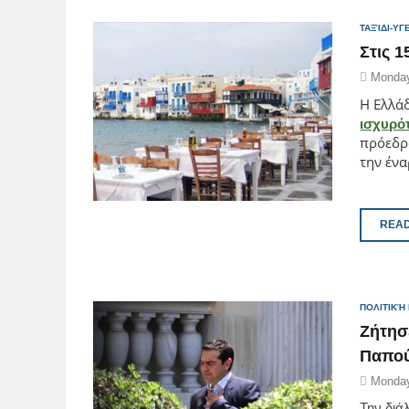
ΤΑΞΊΔΙ-ΥΓ
Στις 
Monday
Η Ελλάδ
ισχυρό
πρόεδρ
την ένα
READ
ΠΟΛΙΤΙΚΉ
Ζήτησ
Παπού
Monday
Την διά