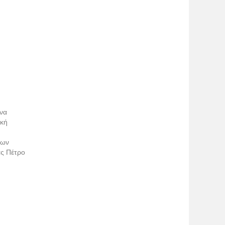
 να
ική
μων
ας Πέτρο