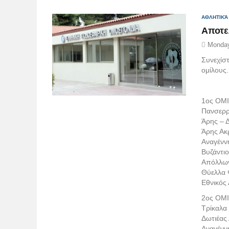
ΑΘΛΗΤΙΚΆ
Αποτε
Monday
Συνεχίσ
ομίλους.
1ος ΟΜ
Πανσερρ
Άρης – 
Άρης Ακ
Αναγένν
Βυζάντι
Απόλλων
Θύελλα 
Εθνικός
2ος ΟΜ
Τρίκαλα
Δωτιέας
Αναγένν