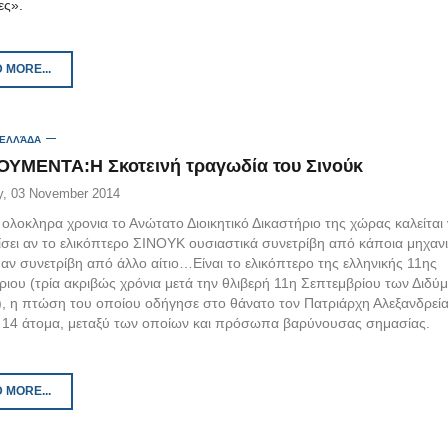
ες».
 MORE...
 ΕΛΛΆΔΑ
ΥΜΕΝΤΑ:Η Σκοτεινή τραγωδία του Σινούκ
, 03 November 2014
ολοκληρα χρονια το Ανώτατο Διοικητικό Δικαστήριο της χώρας καλείται
σει αν το ελικόπτερο ΣΙΝΟΥΚ ουσιαστικά συνετρίβη από κάποια μηχαν
αν συνετρίβη από άλλο αίτιο…Είναι το ελικόπτερο της ελληνικής 11ης
ριου (τρία ακριβώς χρόνια μετά την θλιβερή 11η Σεπτεμβρίου των Διδύ
, η πτώση του οποίου οδήγησε στο θάνατο τον Πατριάρχη Αλεξανδρεί
α 14 άτομα, μεταξύ των οποίων και πρόσωπα βαρύνουσας σημασίας.
 MORE...