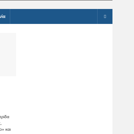
νία
τρίδα
,
ο» και