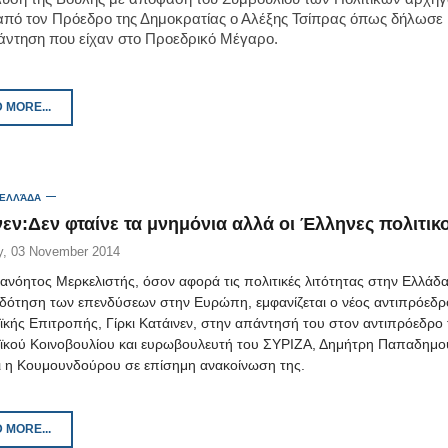
από τον Πρόεδρο της Δημοκρατίας ο Αλέξης Τσίπρας όπως δήλωσε
άντηση που είχαν στο Προεδρικό Μέγαρο.
 MORE...
 ΕΛΛΆΔΑ
νεν:Δεν φταίνε τα μνημόνια αλλά οι Έλληνες πολιτικο
, 03 November 2014
ανόητος Μερκελιστής, όσον αφορά τις πολιτικές λιτότητας στην Ελλάδα
δότηση των επενδύσεων στην Ευρώπη, εμφανίζεται ο νέος αντιπρόεδρ
κής Επιτροπής, Γίρκι Κατάινεν, στην απάντησή του στον αντιπρόεδρο
κού Κοινοβουλίου και ευρωβουλευτή του ΣΥΡΙΖΑ, Δημήτρη Παπαδημο
ι η Κουμουνδούρου σε επίσημη ανακοίνωση της.
 MORE...