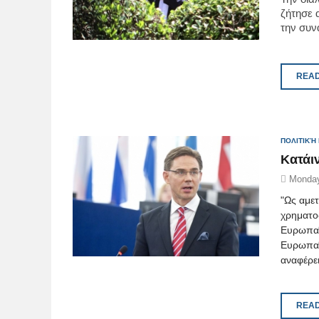
ζήτησε 
την συν
READ
ΠΟΛΙΤΙΚΉ
Kατάι
Monday
"Ως αμετ
χρηματο
Ευρωπαϊ
Ευρωπαϊ
αναφέρε
READ