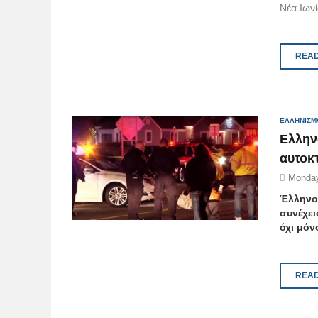
Νέα Ιων
READ
ΕΛΛΗΝΙΣΜ
Ελλην
αυτοκ
Monday
Έλληνοα
συνέχει
όχι μόν
READ