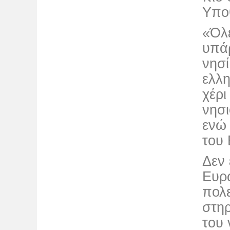
Υπο
«Όλ
υπά
νησί
ελλη
χέρι
νησι
ενώ 
του
Δεν 
Ευρ
πολ
στηρ
του 