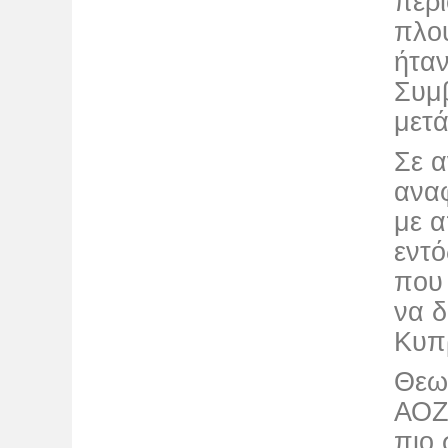
περι
πλο
ήταν
Συμβ
μετ
Σε 
ανα
με 
εντό
που 
να δ
Κυπ
Θεωρ
ΑΟΖ 
πιο