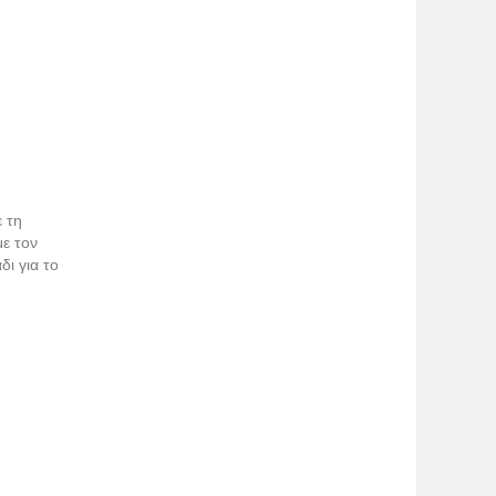
 τη
με τον
ι για το