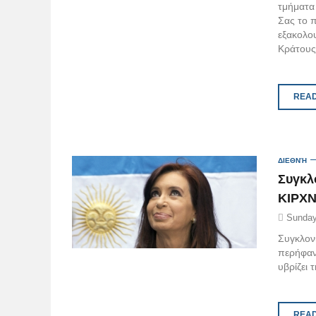
τμήματα
Σας το π
εξακολο
Κράτους
READ
ΔΙΕΘΝΉ
Συγκλ
ΚΙΡΧΝ
Sunday
Συγκλον
περήφαν
υβρίζει 
READ