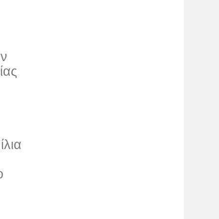
ων
ίας
ίλια
ο