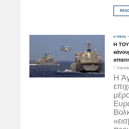
READ
ΚΎΠΡΟΣ
Η ΤΟΥ
κάνου
απαιτ
Saturd
Η Άγ
επιχ
μέρ
Ευρ
Βολκ
«εισ