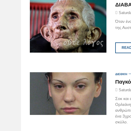
ΔΙΑΒΑ
Saturd
Όταν έν
της Αυστ
READ
ΔΙΕΘΝΉ
Παγκό
Saturd
Σοκ και
Ορλεάνη
ανθρώπι
ένα 3χρο
σκύλο.