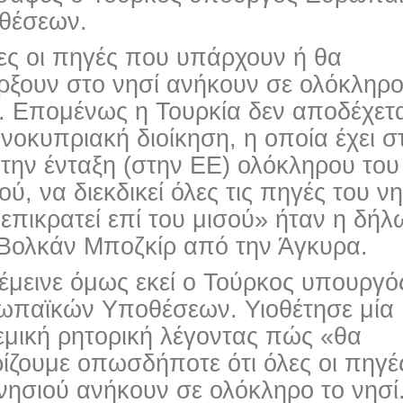
θέσεων.
ες οι πηγές που υπάρχουν ή θα
ρξουν στο νησί ανήκουν σε ολόκληρο
. Επομένως η Τουρκία δεν αποδέχετα
νοκυπριακή διοίκηση, η οποία έχει σ
 την ένταξη (στην ΕΕ) ολόκληρου του
ού, να διεκδικεί όλες τις πηγές του ν
επικρατεί επί του μισού» ήταν η δή
 Βολκάν Μποζκίρ από την Άγκυρα.
έμεινε όμως εκεί ο Τούρκος υπουργό
ωπαϊκών Υποθέσεων. Υιοθέτησε μία
εμική ρητορική λέγοντας πώς «θα
ίζουμε οπωσδήποτε ότι όλες οι πηγέ
νησιού ανήκουν σε ολόκληρο το νησί