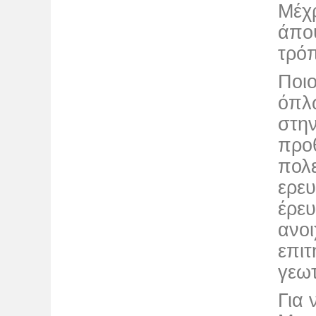
Μέχρ
άποψ
τρό
Ποιο
όπλω
στην
προθ
πολ
ερευ
έρευ
ανοι
επι
γεω
Για 