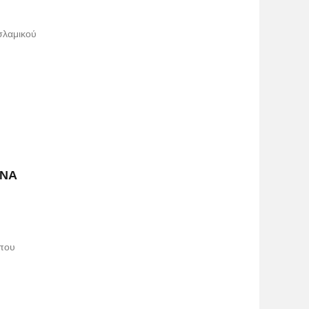
σλαμικού
ΙΝΑ
 που