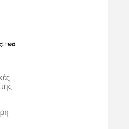
ς: “Θα
κές
 της
ερη