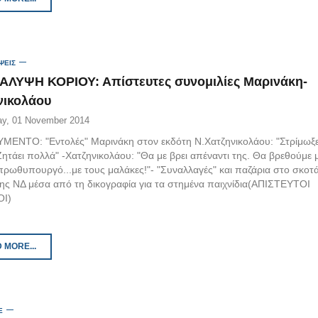
ΨΕΙΣ
ΛΥΨΗ ΚΟΡΙΟΥ: Απίστευτες συνομιλίες Μαρινάκη-
νικολάου
ay, 01 November 2014
ΕΝΤΟ: "Eντολές" Μαρινάκη στον εκδότη Ν.Χατζηνικολάου: "Στρίμωξε
ητάει πολλά" -Χατζηνικολάου: "Θα με βρει απέναντι της. Θα βρεθούμε 
ρωθυπουργό...με τους μαλάκες!"- "Συναλλαγές" και παζάρια στο σκοτάδ
της ΝΔ μέσα από τη δικογραφία για τα στημένα παιχνίδια(ΑΠΙΣΤΕΥΤΟΙ
ΟΙ)
 MORE...
E