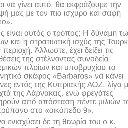
ι να γίνει αυτό, θα εκφράζουμε την
ή μας με τον πιο ισχυρό και σαφή
πο».
ς είναι αυτός ο τρόπος; Η δύναμη τ
ν και η στρατιωτική ισχύς της Τουρκ
 περιοχή. Άλλωστε, έχει δείξει τις
έσεις της στέλνοντας συνοδεία
εμικών πλοίων και υποβρυχίου το
νητικό σκάφος «Barbaros» να κάνει
νες εντός της Κυπριακής ΑΟΖ, λίγα μ
χτά της Λάρνακας, ενώ φρεγάτες
τηρούν από απόσταση πέντε μιλιών τ
τρύπανο στο «οικόπεδο 9».
να ενισχύσει δε τη θεωρία του ο κ.