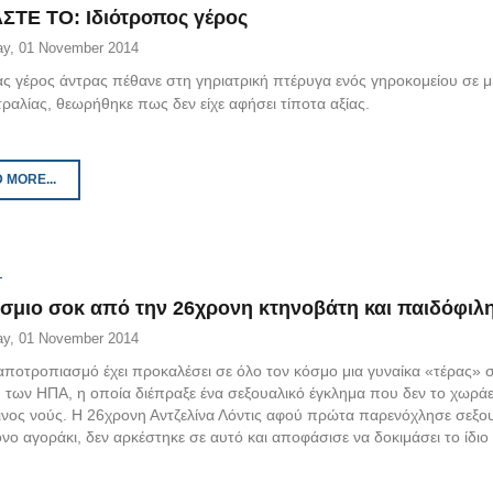
ΣΤΕ ΤΟ: Ιδιότροπος γέρος
ay, 01 November 2014
ας γέρος άντρας πέθανε στη γηριατρική πτέρυγα ενός γηροκομείου σε 
ραλίας, θεωρήθηκε πως δεν είχε αφήσει τίποτα αξίας.
 MORE...
σμιο σοκ από την 26χρονη κτηνοβάτη και παιδόφιλ
ay, 01 November 2014
 αποτροπιασμό έχει προκαλέσει σε όλο τον κόσμο μια γυναίκα «τέρας» 
 των ΗΠΑ, η οποία διέπραξε ένα σεξουαλικό έγκλημα που δεν το χωράε
νος νούς. Η 26χρονη Αντζελίνα Λόντις αφού πρώτα παρενόχλησε σεξο
νο αγοράκι, δεν αρκέστηκε σε αυτό και αποφάσισε να δοκιμάσει το ίδιο 