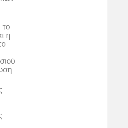
 το
ι η
το
ησιού
λωση
ς
ς
.