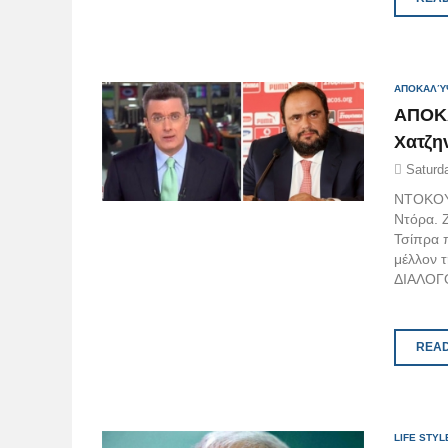
ΑΠΟΚΑΛΎ
ΑΠΟΚΑ
Χατζη
Saturd
ΝΤΟΚΟΥΜ
Ντόρα. Ζ
Τσίπρα π
μέλλον 
ΔΙΑΛΟΓ
READ
LIFE STYL