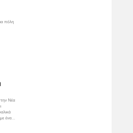
μια πόλη
η
στην Νέα
ι
υαλικά
με ένα...