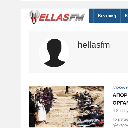
Κεντρική
Κ
hellasfm
ΑΠΟΚΑΛΎ
ΑΠΟΡ
ΟΡΓΑΝ
Sunday
Το μετα
ηλεκτρο