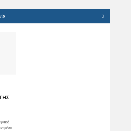
νία
ΤΗΣ
ηνικό
ρισμένα