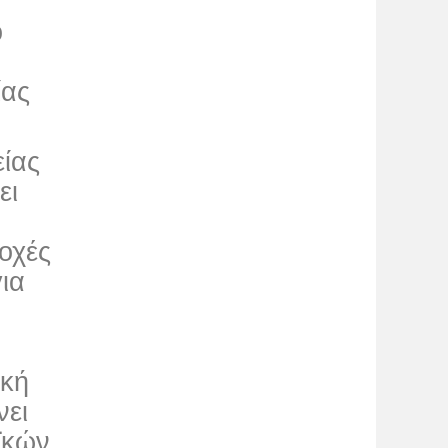
ό
ίας
ίας
ει
ιοχές
ια
ακή
νει
ϊκών