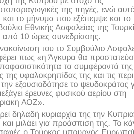
οχή της Κύπρου με στόχο τις
υτοπαραγωγικές της πηγές, ενώ αυτ
 και το μήνυμα που εξέπεμψε και το
ούλιο Εθνικής Ασφαλείας της Τουρκ
ά από 10 ώρες συνεδρίασης.
ανακοίνωση του το Συμβούλιο Ασφαλε
φέρει πως «η Άγκυρα θα προστατεύσ
αποφασιστικότητα τα συμφέροντά της
ς της υφαλοκρηπίδας της και τις περ
την εξουσιοδότησε το ψευδοκράτος γ
ιεξάγει έρευνες φυσικού αερίου στη
ριακή ΑΟΖ».
εί δηλαδή κυριαρχία της την Κυπρι
και μιλάει για προάσπιση της. Το κά
 σαφές ο Τούρκος υπουργός Ευρωπα