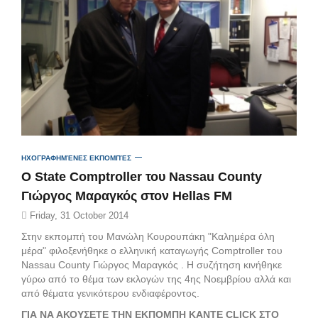
ΗΧΟΓΡΑΦΗΜΈΝΕΣ ΕΚΠΟΜΠΈΣ
Ο State Comptroller του Nassau County
Γιώργος Μαραγκός στον Hellas FM
Friday, 31 October 2014
Στην εκπομπή του Μανώλη Κουρουπάκη "Καλημέρα όλη
μέρα" φιλοξενήθηκε ο ελληνική καταγωγής Comptroller του
Nassau County Γιώργος Μαραγκός . Η συζήτηση κινήθηκε
γύρω από το θέμα των εκλογών της 4ης Νοεμβρίου αλλά και
από θέματα γενικότερου ενδιαφέροντος.
ΓΙΑ ΝΑ ΑΚΟΥΣΕΤΕ ΤΗΝ ΕΚΠΟΜΠΗ ΚΑΝΤΕ CLICK ΣΤΟ