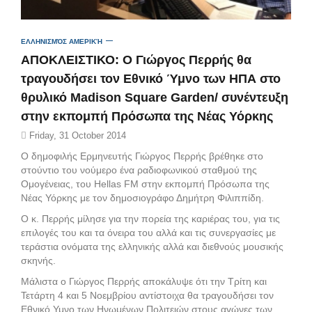
ΕΛΛΗΝΙΣΜΌΣ ΑΜΕΡΙΚΉ
ΑΠΟΚΛΕΙΣΤΙΚΟ: O Γιώργος Περρής θα
τραγουδήσει τον Εθνικό Ύμνο των ΗΠΑ στο
θρυλικό Madison Square Garden/ συνέντευξη
στην εκπομπή Πρόσωπα της Νέας Υόρκης
Friday, 31 October 2014
Ο δημοφιλής Ερμηνευτής Γιώργος Περρής βρέθηκε στο
στούντιο του νούμερο ένα ραδιοφωνικού σταθμού της
Ομογένειας, του Hellas FM στην εκπομπή Πρόσωπα της
Νέας Υόρκης με τον δημοσιογράφο Δημήτρη Φιλιππίδη.
Ο κ. Περρής μίλησε για την πορεία της καριέρας του, για τις
επιλογές του και τα όνειρα του αλλά και τις συνεργασίες με
τεράστια ονόματα της ελληνικής αλλά και διεθνούς μουσικής
σκηνής.
Μάλιστα ο Γιώργος Περρής αποκάλυψε ότι την Τρίτη και
Τετάρτη 4 και 5 Νοεμβρίου αντίστοιχα θα τραγουδήσει τον
Εθνικό Υμνο των Ηνωμένων Πολιτειών στους αγώνες των