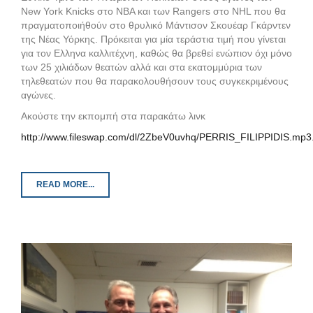
New York Knicks στο NBA και των Rangers στο ΝΗL που θα
πραγματοποιήθούν στο θρυλικό Μάντισον Σκουέαρ Γκάρντεν
της Νέας Υόρκης. Πρόκειται για μία τεράστια τιμή που γίνεται
για τον Ελληνα καλλιτέχνη, καθώς θα βρεθεί ενώπιον όχι μόνο
των 25 χιλιάδων θεατών αλλά και στα εκατομμύρια των
τηλεθεατών που θα παρακολουθήσουν τους συγκεκριμένους
αγώνες.
Aκούστε την εκπομπή στα παρακάτω λινκ
http://www.fileswap.com/dl/2ZbeV0uvhq/PERRIS_FILIPPIDIS.mp3
READ MORE...